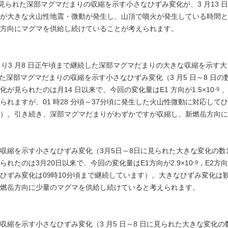
て見られた深部マグマだまりの収縮を示す小さなひずみ変化が、3 月13 日23
が大きな火山性地震・微動が発生し、山頂で噴火が発生している時間と
方向にマグマを供給し続けていることが考えられます。
前後より3 月8 日正午頃まで継続した深部マグマだまりの大きな収縮を示す
深部マグマだまりの収縮を示す小さなひずみ変化（3 月5 日～8 日の数10 分
が見られたのは月14 日以来で、今回の変化量はE1 方向が1.5×10
、
-9
られますが、01 時28 分頃～37分頃に発生した火山性微動に対応してひ
）。引き続き、深部マグマだまりがわずかですが収縮し、新燃岳方向に
収縮を示す小さなひずみ変化（3月5日～8日に見られた大きな変化の数10分
れたのは3月20日以来で、今回の変化量はE1方向が2.9×10
，E2方向
-9
ひずみ変化は09時10分頃まで継続しています）。大きなひずみ変化は
燃岳方向に少量のマグマを供給し続けていると考えられます。
縮を示す小さなひずみ変化（3 月5 日～8 日に見られた大きな変化の数10 分