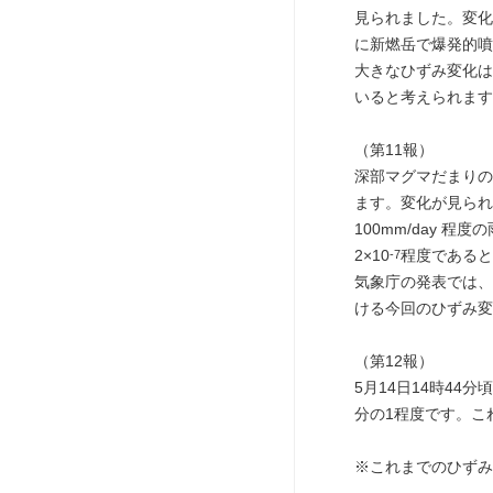
見られました。変化が
に新燃岳で爆発的噴
大きなひずみ変化は
いると考えられます
（第11報）
深部マグマだまりの
ます。変化が見られ
100mm/day 
2×10
程度であると
-7
気象庁の発表では、
ける今回のひずみ変
（第12報）
5月14日14時4
分の1程度です。こ
※これまでのひずみ変