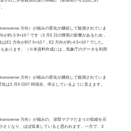
置された伊佐観測坑道の伸縮計（新燃岳から北西に約
す。
（transverse 方向）が縮みの変化が継続して観測されていま
向が約-3.9×10
です（3 月5 日の降雨の影響があるため，
-7
1 方向が約7.5×10
，E2 方向が約-4.5×10
でした。
-7
-7
能性もあります。（※本資料作成には，気象庁のデータを利用
（transverse 方向）が縮みの変化が継続して観測されていま
化は3 月9 日07 時現在、停止しているように見えます。
（transverse 方向）が縮みの、深部マグマだまりの収縮を示
が小さくなり、ほぼ収束していると思われます。一方で、3