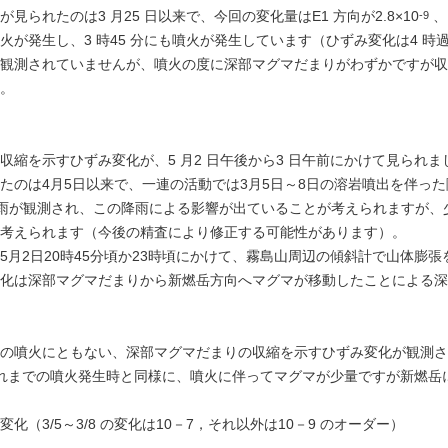
見られたのは3 月25 日以来で、今回の変化量はE1 方向が2.8×10
、
-9
火が発生し、3 時45 分にも噴火が発生しています（ひずみ変化は4 時
観測されていませんが、噴火の度に深部マグマだまりがわずかですが収
。
収縮を示すひずみ変化が、5 月2 日午後から3 日午前にかけて見られま
たのは4月5日以来で、一連の活動では3月5日～8日の溶岩噴出を伴っ
程度の雨が観測され、この降雨による影響が出ていることが考えられますが、
考えられます（今後の精査により修正する可能性があります）。
5月2日20時45分頃か23時頃にかけて、霧島山周辺の傾斜計で山体膨
化は深部マグマだまりから新燃岳方向へマグマが移動したことによる深
4分頃の噴火にともない、深部マグマだまりの収縮を示すひずみ変化が観測
れまでの噴火発生時と同様に、噴火に伴ってマグマが少量ですが新燃岳
化（3/5～3/8 の変化は10－7，それ以外は10－9 のオーダー）