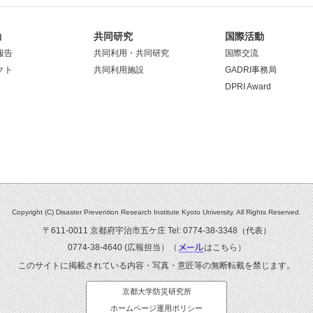
動
共同研究
国際活動
報告
共同利用・共同研究
国際交流
クト
共同利用施設
GADRI事務局
DPRI Award
Copyright (C) Disaster Prevention Research Institute Kyoto University. All Rights Reserved.
〒611-0011 京都府宇治市五ケ庄 Tel: 0774-38-3348（代表）
0774-38-4640 (広報担当）（
はこちら
）
このサイトに掲載されている内容・写真・意匠等の無断転載を禁じます。
京都大学防災研究所
ホームページ運用ポリシー