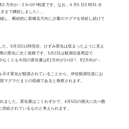
E2 方向が－2.5×10
程度です。なお，4 月5 日3 時31 分
-9
過ぎまで継続しました）。
縮し、断続的に新燃岳方向に少量のマグマを供給し続けて
した。5月3日11時現在、ひずみ変化は収まったように見え
た際の変化に次ぐ規模です。5月2日は観測坑道周辺で
少なくとも今回の変化量はE1方向が1×10
、E2方向が－
-7
張を示す変化が観測されていることから、伊佐観測坑道にお
部マグマだまりの収縮であると推察されます。
されました。変化量はごくわずかで、4月5日の噴火に比べ数
に供給されているものと考えられます。