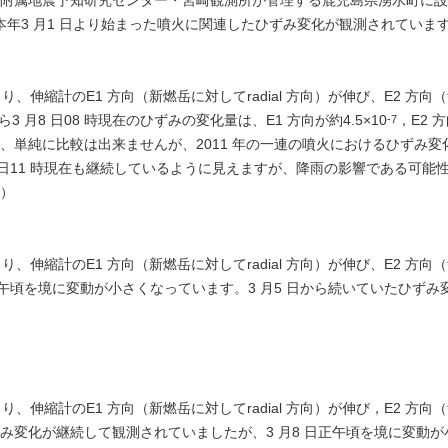
附属地震予知研究センター・宮崎観測所が管理する鹿児島県湧水町に設
、本年3 月1 日より始まった噴火に関連したひずみ変化が観測されていま
後より、伸縮計のE1 方向（新燃岳に対してradial 方向）が伸び、E2 方向
から3 月8 日08 時現在のひずみの変化量は、E1 方向が約4.5×10
，E2 方
-7
単純に比較は出来ませんが、2011 年の一連の噴火におけるひずみ変化はE
8 日11 時現在も継続しているように見えますが、降雨の影響である可
）
後より、伸縮計のE1 方向（新燃岳に対してradial 方向）が伸び、E2 方向
正午頃を境に変動が小さくなっています。3 月5 日から続いていたひずみ変
後より、伸縮計のE1 方向（新燃岳に対してradial 方向）が伸び，E2 方向
み変化が継続して観測されていましたが、3 月8 日正午頃を境に変動