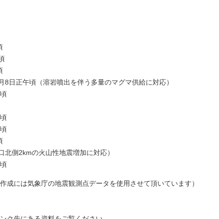
頃
頃
頃
3月8日正午頃（溶岩噴出を伴う多量のマグマ供給に対応）
分頃
分頃
分頃
頃
火口北側2kmの火山性地震増加に対応）
分頃
作成には気象庁の地震観測点データを使用させて頂いています）
ンク先にある資料をご覧ください。