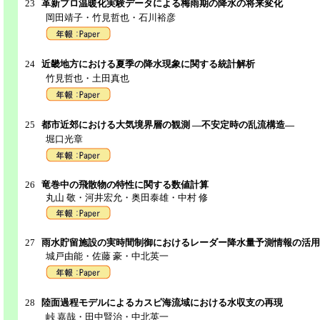
23
革新プロ温暖化実験データによる梅雨期の降水の将来変化
岡田靖子・竹見哲也・石川裕彦
24
近畿地方における夏季の降水現象に関する統計解析
竹見哲也・土田真也
25
都市近郊における大気境界層の観測 ―不安定時の乱流構造―
堀口光章
26
竜巻中の飛散物の特性に関する数値計算
丸山 敬・河井宏允・奥田泰雄・中村 修
27
雨水貯留施設の実時間制御におけるレーダー降水量予測情報の活用
城戸由能・佐藤 豪・中北英一
28
陸面過程モデルによるカスピ海流域における水収支の再現
峠 嘉哉・田中賢治・中北英一