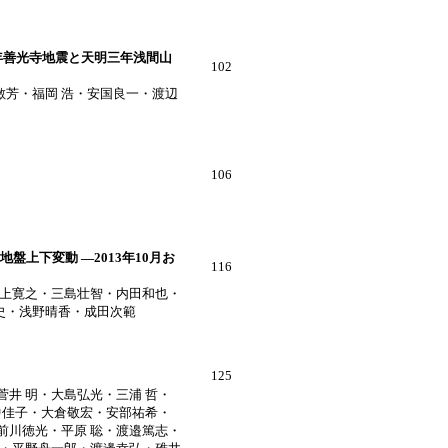
年善光寺地震と天明三年浅間山
102
芳・福岡 浩・安国良一・渡辺
106
上下変動 ―2013年10月お
116
井上寛之・三島壮智・内田和也・
史・浅野晴香・成田次範
125
井 明・大島弘光・三浦 哲・
中佳子・大倉敬宏・安部祐希・
前川徳光・平原 聡・渡邉篤志・