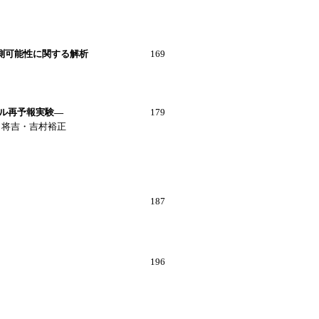
測可能性に関する解析
169
ブル再予報実験―
179
 将吉・吉村裕正
187
196