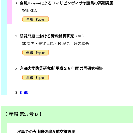
3
台風Haiyanによるフィリピンヴィサヤ諸島の高潮災害
安田誠宏
4
防災問題における資料解析研究（41）
林 春男・矢守克也・牧 紀男・鈴木進吾
5
京都大学防災研究所 平成２５年度 共同研究報告
6
組織
【
年報 第57号 B
】
1
桜島での火山噴煙濃度航空機観測