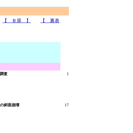
【 Ｂ扉 】
【 裏表
害調査
1
島の斜面崩壊
17