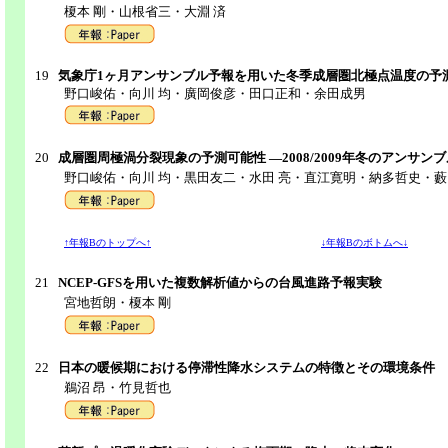
榎本 剛・山根省三・大淵 済
19
気象庁1ヶ月アンサンブル予報を用いた冬季成層圏北極点温度の予
野口峻佑・向川 均・廣岡俊彦・田口正和・余田成男
20
成層圏周極渦分裂現象の予測可能性 ―2008/2009年冬のアンサン
野口峻佑・向川 均・黒田友二・水田 亮・直江寛明・納多哲史・藪
↑年報Bのトップへ↑
↓年報Bのボトムへ↓
21
NCEP-GFSを用いた複数解析値からの台風進路予報実験
宮地哲朗・榎本 剛
22
日本の暖候期における停滞性降水システムの特徴とその環境条件
鵜沼 昂・竹見哲也