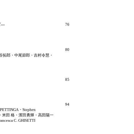
て―
76
80
谷拓郎・中尾節郎・吉村令慧・
85
94
TTINGA・Stephen
朗・米田 格・濱田勇輝・高田陽一
sca C. GHISETTI