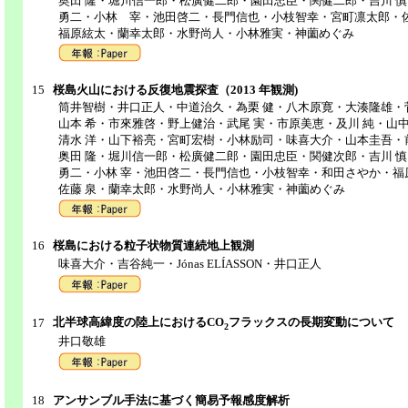
奥田 隆・堀川信一郎・松廣健二郎・園田忠臣・関健二郎・吉川 
勇二・小林 宰・池田啓二・長門信也・小枝智幸・宮町凛太郎・佐
福原絃太・蘭幸太郎・水野尚人・小林雅実・神薗めぐみ
15
桜島火山における反復地震探査（2013 年観測)
筒井智樹・井口正人・中道治久・為栗 健・八木原寛・大湊隆雄・菅
山本 希・市來雅啓・野上健治・武尾 実・市原美恵・及川 純・山
清水 洋・山下裕亮・宮町宏樹・小林励司・味喜大介・山本圭吾・
奥田 隆・堀川信一郎・松廣健二郎・園田忠臣・関健次郎・吉川 
勇二・小林 宰・池田啓二・長門信也・小枝智幸・和田さやか・福
佐藤 泉・蘭幸太郎・水野尚人・小林雅実・神薗めぐみ
16
桜島における粒子状物質連続地上観測
味喜大介・吉谷純一・Jónas ELÍASSON・井口正人
北半球高緯度の陸上におけるCO
フラックスの長期変動について
17
2
井口敬雄
18
アンサンブル手法に基づく簡易予報感度解析