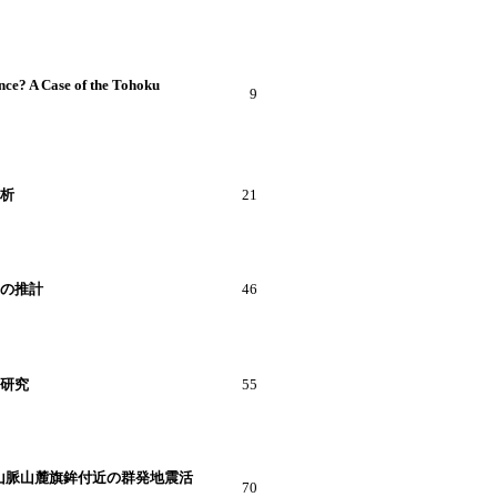
nce? A Case of the Tohoku
9
析
21
の推計
46
研究
55
1年飛騨山脈山麓旗鉾付近の群発地震活
70