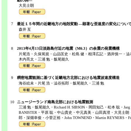
動の例―
大見士朗
7
最近１５年間の近畿地方の地殻変動 ―顕著な歪速度の変化につい
森井 亙
8
2013年4月13日淡路島付近の地震（M6.3）の余震の発震機構
片尾浩・久保篤規・山品匡史・松島 健・相澤広記・酒井慎一・澁
木内亮太・三浦 勉・飯尾能久
9
稠密地震観測に基づく近畿地方北部における地震波速度構造
海谷絵未・片尾 浩・澁谷拓郎・飯尾能久・三浦 勉
10
ニュージーランド南島北部における地震観測
三浦 勉・飯尾能久・Richard H. SIBSON・岡田知己・松本 聡・Jarg PE
BANISTER・平原 聡・中山貴史・中元真美・山田真澄・大見士
郎・深畑幸俊・小菅正裕・John TOWNEND・Martin REYNERS・France