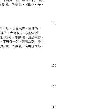
慎・平野舟一郎・渡邊幸弘・碓井
藤 礼・佐藤 泉・和田さやか・
138
井 明・大島弘光・三浦 哲・
中佳子・大倉敬宏・安部祐希・
前川徳光・平原 聡・渡邉篤志・
慎・平野舟一郎・渡邊幸弘・碓井
原絃太・佐藤 礼・宮町凜太郎・
150
154
163