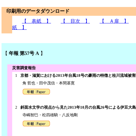
印刷用のデータダウンロード
【 表紙 】
【 目次 】
【 Ａ扉 】
紙 】
【
年報 第57号 A
】
災害調査報告
1
京都・滋賀における2013年台風18号の豪雨の特徴と桂川流域被
角 哲也・田中茂信・本間基寛
2
斜面水文学の視点から見た2013年10月の台風26号による伊豆大
寺嶋智巳・松四雄騎・八反地剛