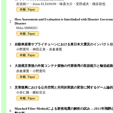
吉谷純一・Jónas ELÍASSON・味喜大介・安田成夫・桃谷辰也
How Assessment and Evaluation is Interlinked with Disaster Governa
2
Disaster
Mika SHIMIZU
3
自動車産業サプライチェーンにおける東日本大震災のインパクト分
小野憲司・神田正美・赤倉康寛
4
大規模災害後の外貿コンテナ貨物の代替港湾の取扱能力と輸送経路
赤倉康寛・小野憲司
5
災害復興における公共空間と共同的実践の変容に関するゲーム論的
小谷仁務・横松宗太
Matched Filter Methodによる群発地震の解析の試み ―201
6