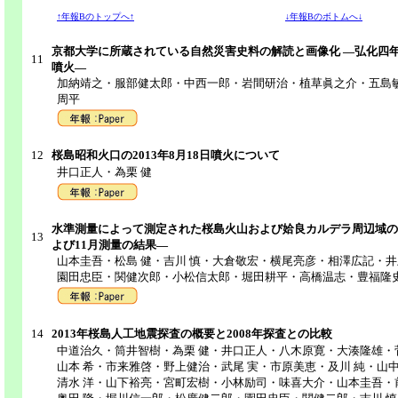
↑年報Bのトップへ↑
↓年報Bのボトムへ↓
京都大学に所蔵されている自然災害史料の解読と画像化 ―弘化四
11
噴火―
加納靖之・服部健太郎・中西一郎・岩間研治・植草眞之介・五島敏
周平
12
桜島昭和火口の2013年8月18日噴火について
井口正人・為栗 健
水準測量によって測定された桜島火山および姶良カルデラ周辺域の地盤
13
よび11月測量の結果―
山本圭吾・松島 健・吉川 慎・大倉敬宏・横尾亮彦・相澤広記・
園田忠臣・関健次郎・小松信太郎・堀田耕平・高橋温志・豊福隆
14
2013年桜島人工地震探査の概要と2008年探査との比較
中道治久・筒井智樹・為栗 健・井口正人・八木原寛・大湊隆雄・菅
山本 希・市来雅啓・野上健治・武尾 実・市原美恵・及川 純・山
清水 洋・山下裕亮・宮町宏樹・小林励司・味喜大介・山本圭吾・