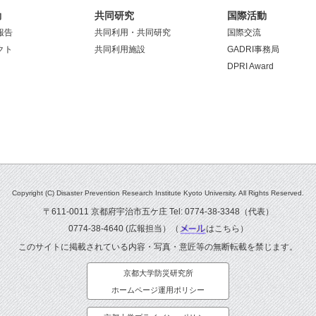
動
共同研究
国際活動
報告
共同利用・共同研究
国際交流
クト
共同利用施設
GADRI事務局
DPRI Award
Copyright (C) Disaster Prevention Research Institute Kyoto University. All Rights Reserved.
〒611-0011 京都府宇治市五ケ庄 Tel: 0774-38-3348（代表）
0774-38-4640 (広報担当）（
はこちら
）
このサイトに掲載されている内容・写真・意匠等の無断転載を禁じます。
京都大学防災研究所
ホームページ運用ポリシー