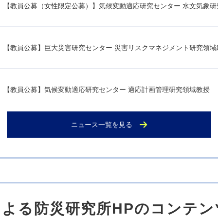
【教員公募（女性限定公募）】気候変動適応研究センター 水文気象研
【教員公募】巨大災害研究センター 災害リスクマネジメント研究領域
【教員公募】気候変動適応研究センター 適応計画管理研究領域教授
ニュース一覧を見る
【教員公募】地震災害研究センター 地震情報研究領域教授
【教員公募】地震防災研究部門 耐震機構研究分野教授
M）による防災研究所HPのコンテ
2026.06.24
： 第114回総合防災セミナー(6/24)