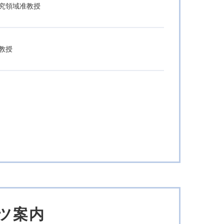
究領域准教授
教授
ンツ案内