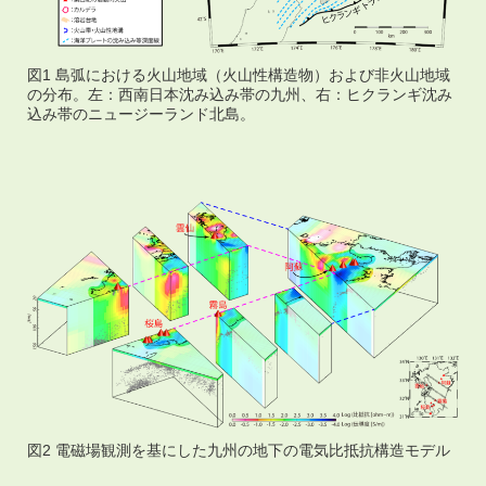
図1 島弧における火山地域（火山性構造物）および非火山地域
の分布。左：西南日本沈み込み帯の九州、右：ヒクランギ沈み
込み帯のニュージーランド北島。
図2 電磁場観測を基にした九州の地下の電気比抵抗構造モデル