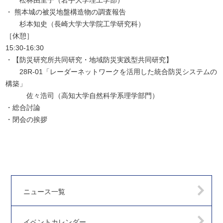
松林由里子（岩手大学理工学部）
・ 熊本城の被災地盤構造物の調査報告
杉本知史（長崎大学大学院工学研究科）
［休憩］
15:30-16:30
・【防災研究所共同研究・地域防災実践型共同研究】
28R-01「レーダーネットワークを活用した統合防災システムの
構築」
佐々浩司（高知大学自然科学系理学部門）
・総合討論
・閉会の挨拶
ニュース一覧
イベントカレンダー