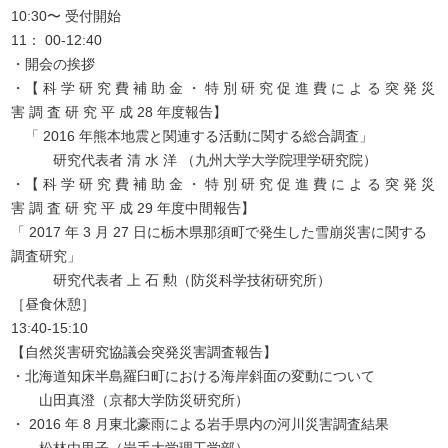
10:30〜 受付開始
11： 00-12:40
・開会の挨拶
・【 科 学 研 究 費 補 助 金 ・ 特 別 研 究 促 進 費 に よ る 突 発 災
害 調 査 研 究 平 成 28 年度報告】
「 2016 年熊本地震と関連する活動に関する総合調査」
研究代表者 清 水 洋 （九州大学大学院理学研究院）
・【 科 学 研 究 費 補 助 金 ・ 特 別 研 究 促 進 費 に よ る 突 発 災
害 調 査 研 究 平 成 29 年度中間報告】
「 2017 年 3 月 27 日に栃木県那須町で発生した雪崩災害に関する
調査研究」
研究代表者 上 石 勲（防災科学技術研究所）
［昼食休憩］
13:40-15:10
【自然災害研究協議会突発災害調査報告】
・北海道知床半島羅臼町における海岸斜面の変動について
山田真澄（京都大学防災研究所）
・ 2016 年 8 月東北豪雨による岩手県内の河川災害調査結果