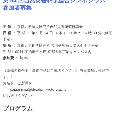
第 54 回自然災害科学総合シンポジウム
参加者募集
主 催 ：
京都大学防災研究所自然災害研究協議会
日 程 ：
平 成 29 年 9 月 14 日 （ 木 ） 11 時 〜 16 時 30 分（終了
予定）
場 所 ：
京都大学化学研究所 共同研究棟１階大セミナー室
〒 611-0011 宇治市五ヶ庄 京都大学宇治キャンパス内
参加費 ：
無 料
（準備の都合上、事前申込にご協力ください。当日参加は可能で
す。）
お名前・ご所属を
「 saigai-jimu
drs.dpri.kyoto-u.ac.jp 」
にお送りください
プログラム