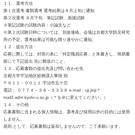
１１．選考方法
第１次選考 書類選考 選考結果は８月上旬に通知
第２次選考 ８月下旬、筆記試験、面接試験
※筆記試験の試験内容：小論文など
※第２次試験日時については、別途連絡。会場は京都大学防災研究
所の予定。選考結果は可能な限り速やかに通知。
１２．提出方法
応募に際しては、封筒の表に「特定職員応募」と朱書きし、簡易書
留にて下記提出 先に郵送のこと。
１３．応募書類の提出先及び問い合わせ先
京都大学宇治地区総務課人事掛 宛
〒６１１－００１１ 宇治市五ケ庄
電話： ０７７４－３８－３３３８ e-mail：uji.jinji＊
mail2.adm.kyoto-u.ac.jp（＊を＠に変えてください。）
１４．その他
応募書類に含まれる個人情報は、選考及び採用以外の目的には使用
しません。
原則 として、応募書類は返却しませんので、ご了承願います。