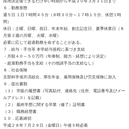
採用決定後できるだけ早い時期から平成３０年３月３１日まで
６．勤務形態
週５日 １日７時間４５分（８時３０分～１７時１５分、休憩１時
間）
休日：土曜、日曜、祝日、年末年始、創立記念日、夏季休業日（８
月第３週の月曜、 火曜、水曜）
必要に応じて超過勤務を命ずることがある。
７．給与・手当等 本学給与規程に基づき支給
・月額４０～５０万円（年俸制。能力・経歴により決定）
・超過勤務手当を支給（その他諸手当の支給なし）
８．社会保険
文部科学省共済組合、厚生年金、雇用保険及び労災保険に加入
９．提出書類
（１） 市販の履歴書（写真貼付、連絡先（住所、電話番号及びメー
ルアドレス）を記載）
（２） 最終学歴に関する卒業（修了）証明書
（３） 職務経歴書
１０．応募締切
平成２８年７月２９日（金曜日）午後５時必着