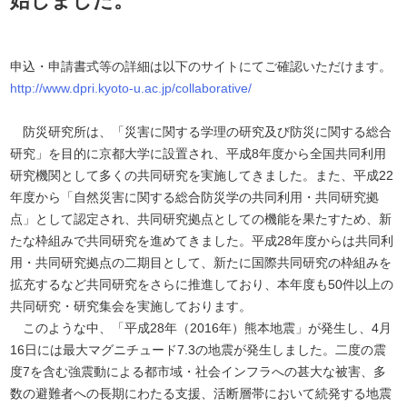
始しました。
申込・申請書式等の詳細は以下のサイトにてご確認いただけます。
http://www.dpri.kyoto-u.ac.jp/collaborative/
防災研究所は、「災害に関する学理の研究及び防災に関する総合
研究」を目的に京都大学に設置され、平成8年度から全国共同利用
研究機関として多くの共同研究を実施してきました。また、平成22
年度から「自然災害に関する総合防災学の共同利用・共同研究拠
点」として認定され、共同研究拠点としての機能を果たすため、新
たな枠組みで共同研究を進めてきました。平成28年度からは共同利
用・共同研究拠点の二期目として、新たに国際共同研究の枠組みを
拡充するなど共同研究をさらに推進しており、本年度も50件以上の
共同研究・研究集会を実施しております。
このような中、「平成28年（2016年）熊本地震」が発生し、4月
16日には最大マグニチュード7.3の地震が発生しました。二度の震
度7を含む強震動による都市域・社会インフラへの甚大な被害、多
数の避難者への長期にわたる支援、活断層帯において続発する地震