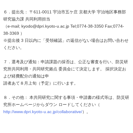
６．提出先： 〒611-0011 宇治市五ケ庄 京都大学 宇治地区事務部
研究協力課 共同利用担当
（e-mail; kyodo@dpri.kyoto-u.ac.jp Tel;0774-38-3350 Fax;0774-
38-3369 ）
※提出後 3 日以内に「受領確認」の返信がない場合はお問い合わせ
ください。
７．選考及び通知：申請課題の採否は、公正な審査を行い、防災研
究所共同利用・共同研究拠点 委員会にて決定します。 採択決定お
よび経費配分の通知は申
請者あて８月上旬（予定）に行います。
８．その他： 本共同研究に関する事項・申請書の様式等は、防災研
究所ホームページからダウン ロードしてください（
http://www.dpri.kyoto-u.ac.jp/collaborative/
）。