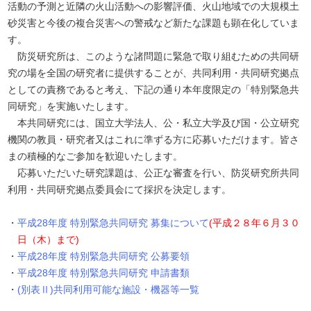
活動の予測と近隣の火山活動への影響評価、火山地域での大規模土
砂災害と今後の複合災害への警戒など新たな課題も顕在化していま
す。
防災研究所は、このような諸問題に緊急で取り組むための共同研
究の場を全国の研究者に提供することが、共同利用・共同研究拠点
としての責務であると考え、下記の通り本年度限定の「特別緊急共
同研究」を実施いたします。
本共同研究には、国立大学法人、公・私立大学及び国・公立研究
機関の教員・研究者又はこれに準ずる方に応募いただけます。皆さ
まの積極的なご参加を歓迎いたします。
応募いただいた研究課題は、公正な審査を行い、防災研究所共同
利用・共同研究拠点委員会にて採択を決定します。
平成28年度 特別緊急共同研究 募集について
(平成２８年６月３０
日（木）まで)
平成28年度 特別緊急共同研究 公募要領
平成28年度 特別緊急共同研究 申請書類
(別表Ⅱ)共同利用可能な施設・機器等一覧