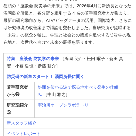
巻頭の「座談会 防災学の未来」では、2026年4月に新所長となった
渦岡良介所長と、各分野を牽引する 4 名の若手研究者とが集まり、
最新の研究動向から、AI やビッグデータの活用、国際協力、さらに
は研究環境の改善案まで議論を交わしました。当研究所が提唱する
「未災」の概念を軸に、学理と社会との接点を追求する防災学の現
在地と、次世代へ向けて未来の展望を語ります。
特集 座談会 防災学の未来
［渦岡 良介・松田 曜子・倉田 真
宏・小暮 哲也・伊藤 耕介］
防災研の新章スタート！ 渦岡所長に聞く
若手研究者
斜面を伝わる波で探る地すべり発生の仕組
から㉔
み
［中山 雅之］
研究室紹介
宇治川オープンラボラトリー
⑤
新スタッフ紹介
イベントレポート