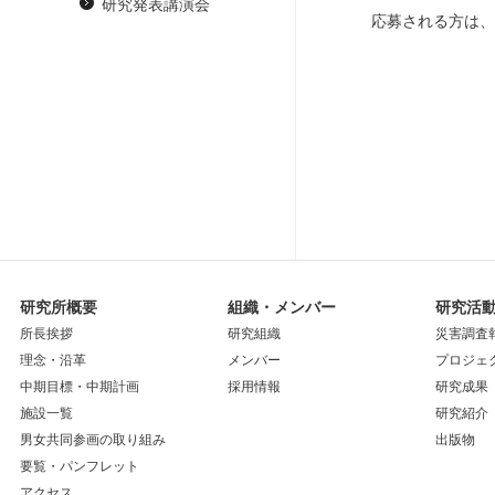
研究発表講演会
応募される方は
研究所概要
組織・メンバー
研究活
所長挨拶
研究組織
災害調査
理念・沿革
メンバー
プロジェ
中期目標・中期計画
採用情報
研究成果
施設一覧
研究紹介
男女共同参画の取り組み
出版物
要覧・パンフレット
アクセス