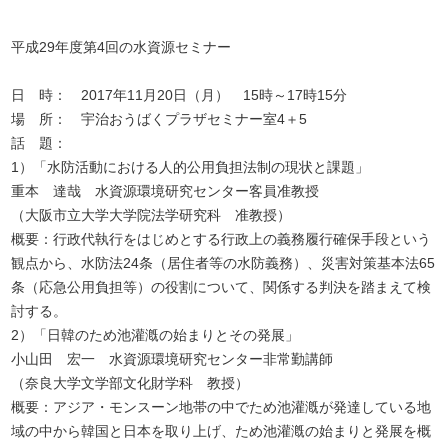
平成29年度第4回の水資源セミナー
日 時： 2017年11月20日（月） 15時～17時15分
場 所： 宇治おうばくプラザセミナー室4＋5
話 題：
1）「水防活動における人的公用負担法制の現状と課題」
重本 達哉 水資源環境研究センター客員准教授
（大阪市立大学大学院法学研究科 准教授）
概要：行政代執行をはじめとする行政上の義務履行確保手段という
観点から、水防法24条（居住者等の水防義務）、災害対策基本法65
条（応急公用負担等）の役割について、関係する判決を踏まえて検
討する。
2）「日韓のため池灌漑の始まりとその発展」
小山田 宏一 水資源環境研究センター非常勤講師
（奈良大学文学部文化財学科 教授）
概要：アジア・モンスーン地帯の中でため池灌漑が発達している地
域の中から韓国と日本を取り上げ、ため池灌漑の始まりと発展を概