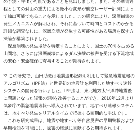
の予測・評価が可能であることを見出しました。また、その準備過
程としての斜面の重力による微小な変形が航空レーザー計測によっ
て抽出可能であることを示しました。この研究により、深層崩壊の
発生メカニズムが解明され、それに基づいて時間とコストのかかる
詳細な調査なしに、深層崩壊が発生する可能性がある場所を探す方
法論が構築されました。
深層崩壊の発生場所を特定することにより、国土の70％を占める
山間地、さらには深層崩壊によるダム決壊の被害を受ける下流地域
の安心・安全確保に寄与することが期待されます。
*2 この研究で、山田助教は地震波形記録を利用して緊急地震速報の
アルゴリズム（IPF法）と世界初の地震計を利用した地すべり速報
システムの開発を行いました。IPF法は、東北地方太平洋沖地震後
に問題となった誤報の9割を改善することができ、2016年12月より
気象庁の緊急地震速報へ導入されています。地すべり速報システム
は、地すべり発生をリアルタイムで把握する画期的な手法です。
これら研究成果は、地震や地すべり等自然災害の早期警報および
早期検知を可能にし、被害の軽減に貢献すると期待されます。