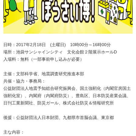
日時：2017年2月18日 (土曜日) 10時00分～16時00分
場所：池袋サンシャインシティ 文化会館２階展示ホールD
入場料：無料（一部事前申し込みが必要）
主催：文部科学省、地震調査研究推進本部
共催・協力・事務局：
公益財団法人地震予知総合研究振興会、国土強靭化（内閣官房国土
強靭化室）、内閣府（内閣府防災）、豊島区、日本防災産業会議、
日刊工業新聞社、防災ガール、株式会社防災＆情報研究所
後援：公益財団法人日本財団、九都県市首脳会議、東京都
主な内容：