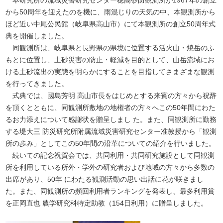
本研究所の流域災害研究センター穂高砂防観測所が1967年の創立
から50周年を迎えたのを機に、雨混じりの天気の中、本観測所から
ほど近い中尾公民館（岐阜県高山市）にて本観測所の創立50周年式
典を開催しました。
同観測所は、岐阜県と長野県の県境に位置する活火山・焼岳のふ
もとに位置し、土砂災害の防止・軽減を目的として、山岳流域にお
ける土砂流出の実態を明らかにすることを目指してさまざまな観測
を行ってきました。
式典では、國島芳明 高山市長をはじめとする来賓の方々から祝辞
を頂くとともに、同観測所敷地の地権者の方々へこの50年間にわた
るお力添えについて感謝状を贈呈しまし た。また、同観測所に勤務
する堤大三 防災研究所附属流域災害研究センター准教授から「観測
所の歩み」としてこの50年間の沿革についての紹介を行いました。
続いての記念祝賀会では、共同利用・共同研究施設として同観測
所を利用している所外・学外の研究者および地域の方々から多数の
出席があり、50年 にわたる観測活動の思い出話に花が咲きまし
た。また、同観測所の頻回利用者ランキングを発表し、最多利用賞
を正岡直也 農学研究科特定助教（154日利用）に贈呈しました。