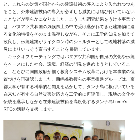
と、これらの対策が国外からの建設技術の導入により失われつつあ
ること、外来建設技術の導入が必ずしも減災には結び付いていない
ことなどが明らかになりました。こうした調査結果をうけ本事業で
は、バヌアツ共和国の気候風土の中で受け継がれてきた建築物に遺
る文化的特徴をそのまま温存しながら、そこに工学的知見を加えて
改良し、伝統建築がサイクロン時のシェルターとして現地村落の減
災によりいっそう寄与することを目指しています。
キックオフミーティングではバヌアツ共和国が自身の文化や伝統
をベースにした社会、環境、経済の開発を進めようとしているこ
と、ならびに同国政府が描く教育システム改革における本事業の位
置づけを再確認しました。西嶋准教授らの事業推進グループは、京
都大学が有する科学的な知見を活かして、タンナ島に根付いている
在来知が有する自然災害対応力を工学的に再評価し、現地の文化や
伝統を継承しながら在来建設技術を高度化するタンナ島Lume’s
RTCの活動を支援します。