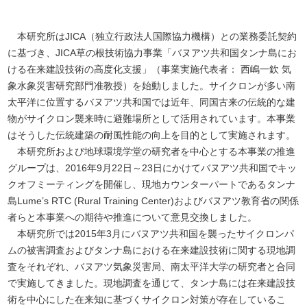
本研究所はJICA（独立行政法人国際協力機構）との業務委託契約
に基づき、JICA草の根技術協力事業「バヌアツ共和国タンナ島にお
ける在来建設技術の高度化支援」（事業実施代表者： 西嶋一欽 気
象水象災害研究部門准教授）を始動しました。サイクロンが多い南
太平洋に位置するバヌアツ共和国では近年、同国古来の伝統的な建
物がサイクロン襲来時に避難場所として活用されています。本事業
はそうした伝統建築の耐風性能の向上を目的として実施されます。
本研究所および地球環境学堂の研究者を中心とする本事業の推進
グループは、2016年9月22日～23日にかけてバヌアツ共和国でキッ
クオフミーティングを開催し、現地カウンターパートであるタンナ
島Lume’s RTC (Rural Training Center)およびバヌアツ教育省の関係
者らと本事業への期待や推進について意見交換しました。
本研究所では2015年3月にバヌアツ共和国を襲ったサイクロンパ
ムの被害調査およびタンナ島における在来建設技術に関する現地調
査をそれぞれ、バヌアツ気象災害局、南太平洋大学の研究者と合同
で実施してきました。現地調査を通じて、タンナ島には在来建設技
術を中心にした在来知に基づくサイクロン対策が存在しているこ