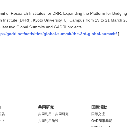
t of Research Institutes for DRR: Expanding the Platform for Bridging 
 Institute (DPRI), Kyoto University, Uji Campus from 19 to 21 March 20
e last two Global Summits and GADRI projects.
tp://gadri.net/activities/global-summit/the-3rd-global-summit/
]
動
共同研究
国際活動
報告
共同利用・共同研究
国際交流
クト
共同利用施設
GADRI事務局