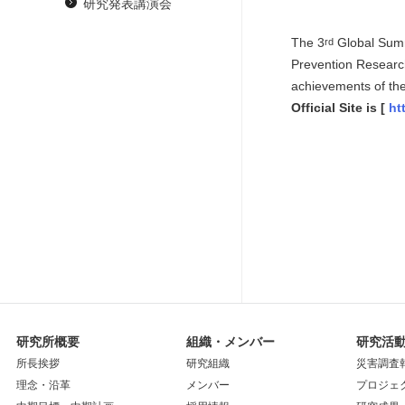
研究発表講演会
The 3
Global Summi
rd
Prevention Research
achievements of th
Official Site is [
ht
研究所概要
組織・メンバー
研究活
所長挨拶
研究組織
災害調査
理念・沿革
メンバー
プロジェ