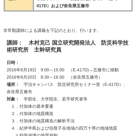
417D）および奈良県五條市
非常勤講師による講義を下記のとおり、行います。
講師： 木村克己 国立研究開発法人 防災科学技
術研究所 主幹研究員
日時：
2016年8月19日 9:00～15:00 （E-417D)→五條市に移動
2016年8月20日 8:30～16:00 （奈良県五條市）
場所：
宇治キャンパス 防災研究所セミナー室（E-417D）、
奈良県五條市
対象：
学部生、大学院生、若手研究者等
１．付加体の基本要素
２．付加体の地質構造
３．付加体の地質構造の解析手法
４．紀伊半島および伯母子岳地域の四万十帯の地域地質
と斜面崩壊の地質規制