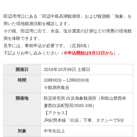
田辺湾湾口にある「田辺中島高潮観測塔」および観測船「海象」を
用いた現地観測活動を概説します。
その後、田辺湾に出て、水温、塩分濃度の計測などの実際の現地観
測を体験できます。
見学には、事前申込が必要です。（定員8名）
下記よりお申し込みください（
※申込開始は9月12日から
）。
開催日
2016年10月08日 土曜日
時間
10時00分～12時00分頃
※観測所集合
開催地
防災研究所 白浜海象観測所（和歌山県西牟
婁郡白浜町堅田2500-106）
【アクセス】
JR紀勢本線「白浜」下車、タクシーで5分
対象
中学生以上