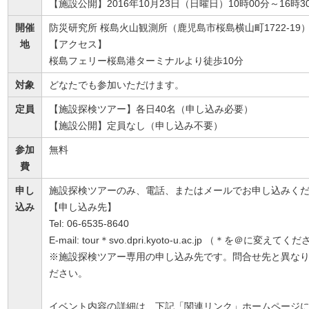
【施設公開】2016年10月23日（日曜日）10時00分～16時3
開催
防災研究所 桜島火山観測所（鹿児島市桜島横山町1722-19
地
【アクセス】
桜島フェリー桜島港ターミナルより徒歩10分
対象
どなたでも参加いただけます。
定員
【施設探検ツアー】各日40名（申し込み必要）
【施設公開】定員なし（申し込み不要）
参加
無料
費
申し
施設探検ツアーのみ、電話、またはメールでお申し込みく
込み
【申し込み先】
Tel: 06-6535-8640
E-mail: tour＊svo.dpri.kyoto-u.ac.jp （＊を＠に変えてく
※施設探検ツアー専用の申し込み先です。問合せ先と異な
ださい。
イベント内容の詳細は、下記「関連リンク」ホームページ