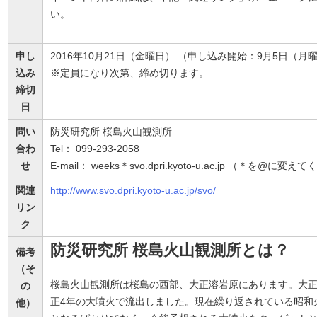
い。
申し
2016年10月21日（金曜日） （申し込み開始：9月5日（月
込み
※定員になり次第、締め切ります。
締切
日
問い
防災研究所 桜島火山観測所
合わ
Tel： 099-293-2058
せ
E-mail： weeks＊svo.dpri.kyoto-u.ac.jp （＊を@に変
関連
http://www.svo.dpri.kyoto-u.ac.jp/svo/
リン
ク
防災研究所 桜島火山観測所とは？
備考
（そ
桜島火山観測所は桜島の西部、大正溶岩原にあります。大正
の
正4年の大噴火で流出しました。現在繰り返されている昭和
他）