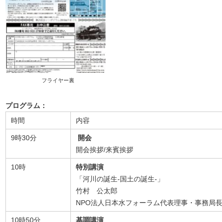
フライヤー裏
プログラム：
時間
内容
9時30分
開会
開会挨拶/来賓挨拶
10時
特別講演
「河川の誕生-国土の誕生-」
竹村 公太郎
NPO法人日本水フォーラム代表理事・事務局
10時50分
基調講演