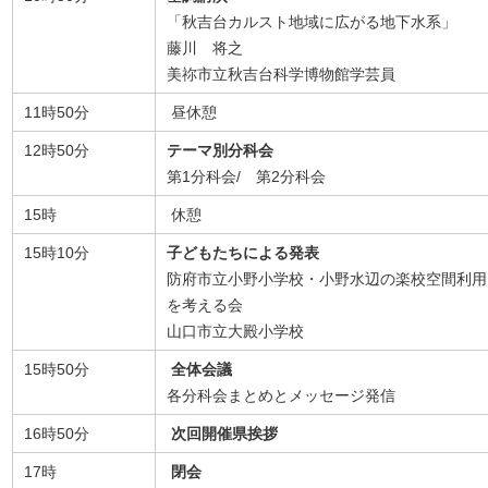
「秋吉台カルスト地域に広がる地下水系」
藤川 将之
美祢市立秋吉台科学博物館学芸員
11時50分
昼休憩
12時50分
テーマ別分科会
第1分科会/ 第2分科会
15時
休憩
15時10分
子どもたちによる発表
防府市立小野小学校・小野水辺の楽校空間利用
を考える会
山口市立大殿小学校
15時50分
全体会議
各分科会まとめとメッセージ発信
16時50分
次回開催県挨拶
17時
閉会