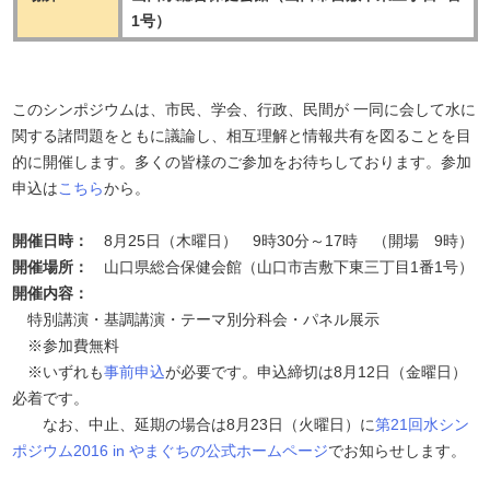
1号）
このシンポジウムは、市民、学会、行政、民間が 一同に会して水に
関する諸問題をともに議論し、相互理解と情報共有を図ることを目
的に開催します。多くの皆様のご参加をお待ちしております。参加
申込は
こちら
から。
開催日時：
8月25日（木曜日） 9時30分～17時 （開場 9時）
開催場所：
山口県総合保健会館（山口市吉敷下東三丁目1番1号）
開催内容：
特別講演・基調講演・テーマ別分科会・パネル展示
※参加費無料
※いずれも
事前申込
が必要です。申込締切は8月12日（金曜日）
必着です。
なお、中止、延期の場合は8月23日（火曜日）に
第21回水シン
ポジウム2016 in やまぐちの公式ホームページ
でお知らせします。