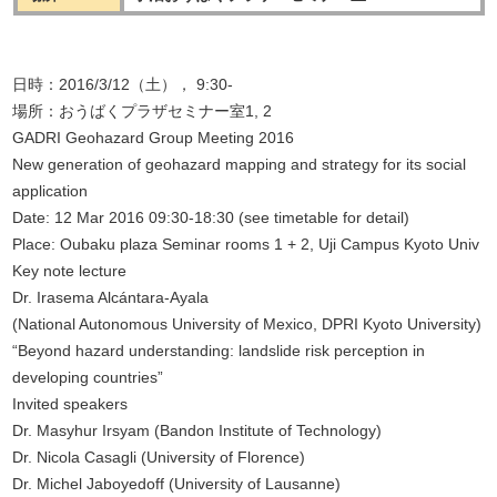
日時：2016/3/12（土）， 9:30-
場所：おうばくプラザセミナー室1, 2
GADRI Geohazard Group Meeting 2016
New generation of geohazard mapping and strategy for its social
application
Date: 12 Mar 2016 09:30-18:30 (see timetable for detail)
Place: Oubaku plaza Seminar rooms 1 + 2, Uji Campus Kyoto Univ
Key note lecture
Dr. Irasema Alcántara-Ayala
(National Autonomous University of Mexico, DPRI Kyoto University)
“Beyond hazard understanding: landslide risk perception in
developing countries”
Invited speakers
Dr. Masyhur Irsyam (Bandon Institute of Technology)
Dr. Nicola Casagli (University of Florence)
Dr. Michel Jaboyedoff (University of Lausanne)