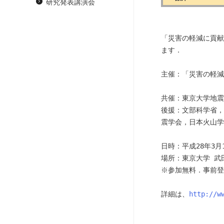
研究発表講演会
「災害の軽減に貢献
ます． 

主催：「災害の軽減
共催：東京大学地震
後援：文部科学省，
震学会，日本火山学
日時：平成28年3月
場所：東京大学 武
※参加無料．事前登
詳細は、
http://w