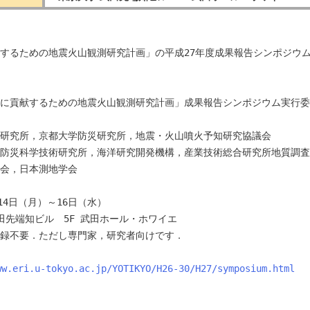
するための地震火山観測研究計画」の平成27年度成果報告シンポジウ
に貢献するための地震火山観測研究計画」成果報告シンポジウム実行委
研究所，京都大学防災研究所，地震・火山噴火予知研究協議会

防災科学技術研究所，海洋研究開発機構，産業技術総合研究所地質調査
会，日本測地学会

14日（月）～16日（水）

田先端知ビル　5F 武田ホール・ホワイエ

録不要．ただし専門家，研究者向けです． 

ww.eri.u-tokyo.ac.jp/YOTIKYO/H26-30/H27/symposium.html