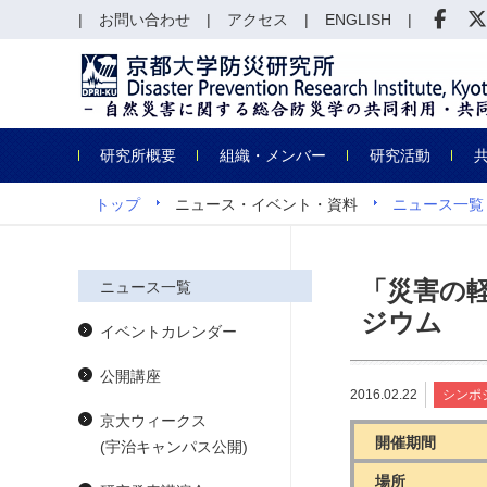
お問い合わせ
アクセス
ENGLISH
研究所概要
組織・メンバー
研究活動
トップ
ニュース・イベント・資料
ニュース一覧
「災害の
ニュース一覧
ジウム
イベントカレンダー
公開講座
2016.02.22
シンポ
京大ウィークス
開催期間
(宇治キャンパス公開)
場所