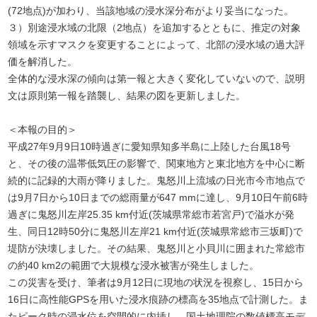
(72地点)が加わり、当該地域の浸水深分布がより妥当になった。
３）別途浸水域の北限（2地点）を追加するとともに、推定の対象
領域を示すマスクを変更することによって、北部の浸水域の過大評
価を解消した。
全体的な浸水深の傾向は第一報と大きく変化していないので、説明
文は原則第一報を踏襲し、結果の図を更新しました。
＜本報の目的＞
平成27年9月9日10時過ぎに愛知県知多半島に上陸した台風18号
と、その後の温帯低気圧の影響で、関東地方と東北地方を中心に断
続的に記録的大雨が降りました。鬼怒川上流域の日光市今市地点で
は9月7日から10日までの総雨量が647 mmに達し、9月10日午前6時
過ぎに鬼怒川左岸25.35 km付近(茨城県常総市若宮戸)で溢水が発
生、同日12時50分に鬼怒川左岸21 km付近(茨城県常総市三坂町)で
堤防が決壊しました。その結果、鬼怒川と小貝川に囲まれた常総市
の約40 km2の範囲で大規模な浸水被害が発生しました。
この災害を受け、筆者は9月12日に現地の状況を視察し、15日から
16日に高性能GPSを用いた浸水痕跡の標高を35地点で計測した。ま
たピーク時の浸水位を空間的に内挿し、国土地理院の数値標高モデ