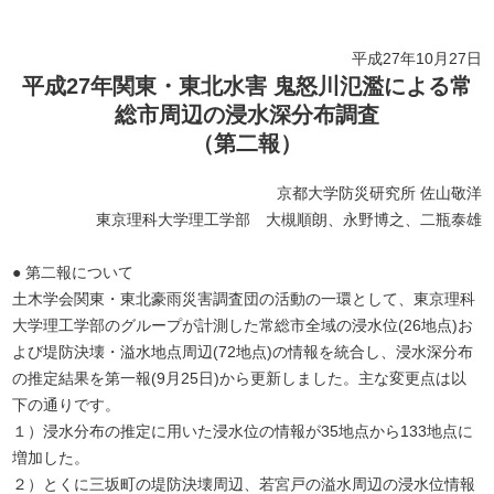
平成27年10月27日
平成27年関東・東北水害 鬼怒川氾濫による常
総市周辺の浸水深分布調査
（第二報）
京都大学防災研究所 佐山敬洋
東京理科大学理工学部 大槻順朗、永野博之、二瓶泰雄
● 第二報について
土木学会関東・東北豪雨災害調査団の活動の一環として、東京理科
大学理工学部のグループが計測した常総市全域の浸水位(26地点)お
よび堤防決壊・溢水地点周辺(72地点)の情報を統合し、浸水深分布
の推定結果を第一報(9月25日)から更新しました。主な変更点は以
下の通りです。
１）浸水分布の推定に用いた浸水位の情報が35地点から133地点に
増加した。
２）とくに三坂町の堤防決壊周辺、若宮戸の溢水周辺の浸水位情報