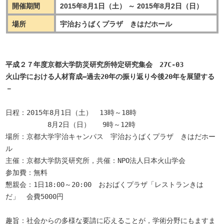
開催期間
2015年8月1日（土） ～ 2015年8月2日（日）
場所
宇治おうばくプラザ きはだホール
平成２７年度京都大学防災研究所特定研究集会　27C-03

火山学における人材育成―過去20年の振り返り今後20年を展望する
－
日程：2015年8月1日（土）　13時～18時

　　　　　　8月2日（日）   9時～12時

場所：京都大学宇治キャンパス　宇治おうばくプラザ　きはだホー
ル

主催：京都大学防災研究所，共催：NPO法人日本火山学会

参加費：無料

懇親会：1日18:00～20:00　おおばくプラザ「レストランきは
だ」　会費5000円

趣旨：社会からの多様な要請に応えることが，学術分野にもますま