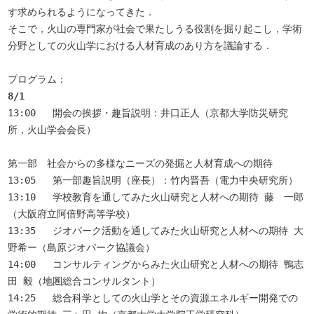
す求められるようになってきた．

そこで，火山の専門家が社会で果たしうる役割を掘り起こし，学術
分野としての火山学における人材育成のあり方を議論する．

13:00	開会の挨拶・趣旨説明：井口正人（京都大学防災研究
所，火山学会会長）

第一部　社会からの多様なニーズの発掘と人材育成への期待

13:05	第一部趣旨説明（座長）：竹内晋吾（電力中央研究所）

13:10	学校教育を通してみた火山研究と人材への期待 藤　一郎
（大阪府立阿倍野高等学校）

13:35	ジオパーク活動を通してみた火山研究と人材への期待 大
野希ー（島原ジオパーク協議会）

14:00	コンサルティングからみた火山研究と人材への期待 鴨志
田 毅（地圏総合コンサルタント）

14:25	総合科学としての火山学とその資源エネルギー開発での