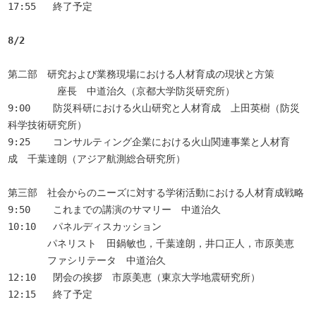
17:55	終了予定

8/2
第二部　研究および業務現場における人材育成の現状と方策

　　　　　座長　中道治久（京都大学防災研究所）

9:00	防災科研における火山研究と人材育成　上田英樹（防災
科学技術研究所）

9:25	コンサルティング企業における火山関連事業と人材育
成　千葉達朗（アジア航測総合研究所）

第三部　社会からのニーズに対する学術活動における人材育成戦略

9:50	これまでの講演のサマリー　中道治久

10:10	パネルディスカッション

　　　　パネリスト　田鍋敏也，千葉達朗，井口正人，市原美恵

　　　　ファシリテータ　中道治久

12:10	閉会の挨拶　市原美恵（東京大学地震研究所）

12:15	終了予定
