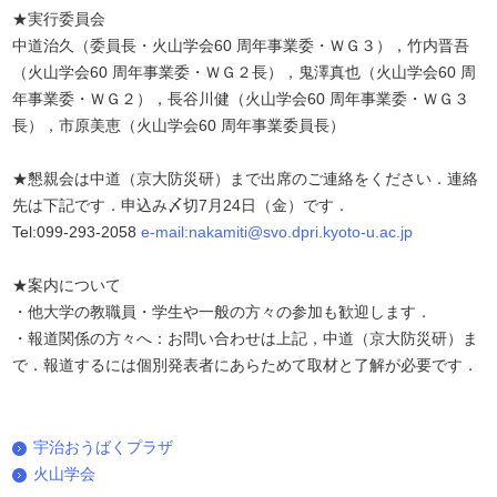
★実行委員会
中道治久（委員長・火山学会60 周年事業委・ＷＧ３），竹内晋吾
（火山学会60 周年事業委・ＷＧ２長），鬼澤真也（火山学会60 周
年事業委・ＷＧ２），長谷川健（火山学会60 周年事業委・ＷＧ３
長），市原美恵（火山学会60 周年事業委員長）
★懇親会は中道（京大防災研）まで出席のご連絡をください．連絡
先は下記です．申込み〆切7月24日（金）です．
Tel:099-293-2058
e-mail:nakamiti@svo.dpri.kyoto-u.ac.jp
★案内について
・他大学の教職員・学生や一般の方々の参加も歓迎します．
・報道関係の方々へ：お問い合わせは上記，中道（京大防災研）ま
で．報道するには個別発表者にあらためて取材と了解が必要です．
宇治おうばくプラザ
火山学会