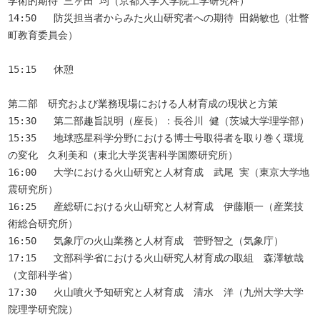
学術的期待 三ヶ田 均（京都大学大学院工学研究科）

14:50	防災担当者からみた火山研究者への期待 田鍋敏也（壮瞥
町教育委員会）

15:15	休憩	

第二部　研究および業務現場における人材育成の現状と方策

15:30	第二部趣旨説明（座長）：長谷川 健（茨城大学理学部）

15:35	地球惑星科学分野における博士号取得者を取り巻く環境
の変化　久利美和（東北大学災害科学国際研究所）

16:00	大学における火山研究と人材育成　武尾 実（東京大学地
震研究所）

16:25	産総研における火山研究と人材育成　伊藤順一（産業技
術総合研究所）

16:50	気象庁の火山業務と人材育成　菅野智之（気象庁）

17:15	文部科学省における火山研究人材育成の取組　森澤敏哉
（文部科学省）

17:30	火山噴火予知研究と人材育成　清水　洋（九州大学大学
院理学研究院）
