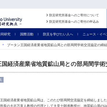
防災研究所基金へのご寄付について
防災研究所基金へのご寄付の申込み
共同研究
国際活動
防災を学びたい人へ
ニュース・イベ
ブータン王国経済産業省地質鉱山局との部局間学術交流協定の締
王国経済産業省地質鉱山局との部局間学術
流
王国経済産業省地質鉱山局は、このたび部局間交流協定を締結しました。
所長の大志万直人教授の代理として大見士朗准教授が、地質鉱山局のUgye