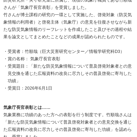
防災研究所・矢守研究室に所属し、現役の気象庁職員である竹順哉
さんが「気象庁長官表彰」を受賞しました。
竹さんが博士課程の研究の一環として実施した、啓発対象（防災気
象情報の利用者）と啓発主体（気象庁）の意見を往復させながら新
たな防災気象情報のリーフレットを作成したこと及びその過程や結
果を論文としてまとめたことなどの成果が認められたものです。
受賞者：竹順哉（巨大災害研究センター／情報学研究科D3）
賞の名称： 気象庁長官表彰
受賞題目：「新たな防災気象情報について普及啓発対象者との意
見交換を通じた広報資料の改良に尽力しその普及啓発に寄与した
功績」
受賞日：2026年6月1日
気象庁長官表彰とは……
気象業務に功績のあった方への表彰を行う制度です。竹順哉さんは
「新たな防災気象情報について普及啓発対象者との意見交換を通じ
た広報資料の改良に尽力しその普及啓発に寄与した功績」を認めら
れ、受賞しました。