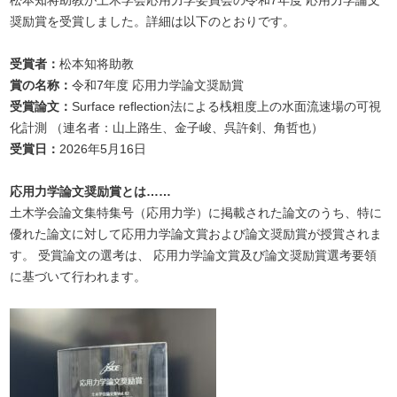
松本知将助教が土木学会応用力学委員会の令和7年度 応用力学論文
奨励賞を受賞しました。詳細は以下のとおりです。
受賞者：
松本知将助教
賞の名称：
令和7年度 応用力学論文奨励賞
受賞論文：
Surface reflection法による桟粗度上の水面流速場の可視
化計測 （連名者：山上路生、金子峻、呉許剣、角哲也）
受賞日：
2026年5月16日
応用力学論文奨励賞とは……
土木学会論文集特集号（応用力学）に掲載された論文のうち、特に
優れた論文に対して応用力学論文賞および論文奨励賞が授賞されま
す。 受賞論文の選考は、 応用力学論文賞及び論文奨励賞選考要領
に基づいて行われます。