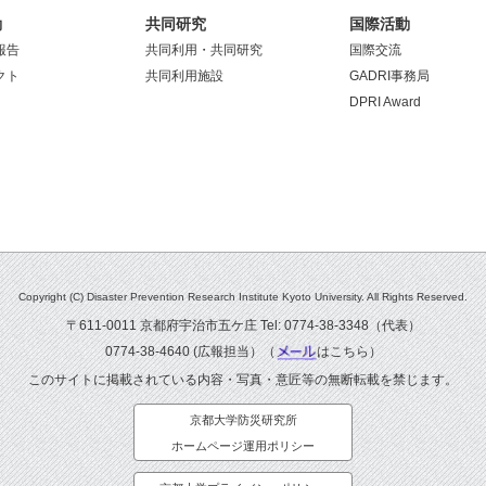
動
共同研究
国際活動
報告
共同利用・共同研究
国際交流
クト
共同利用施設
GADRI事務局
DPRI Award
Copyright (C) Disaster Prevention Research Institute Kyoto University. All Rights Reserved.
〒611-0011 京都府宇治市五ケ庄 Tel: 0774-38-3348（代表）
0774-38-4640 (広報担当）（
はこちら
）
このサイトに掲載されている内容・写真・意匠等の無断転載を禁じます。
京都大学防災研究所
ホームページ運用ポリシー