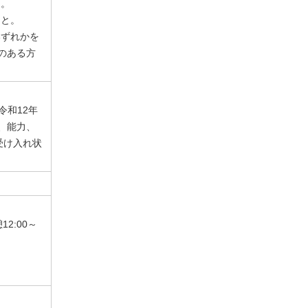
と。
こと。
いずれかを
のある方
令和12年
、能力、
受け入れ状
2:00～