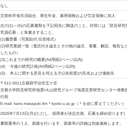
なし
文部科学省共済組合、厚生年金、雇用保険および労災保険に加入
次の(1)～(5)の応募書類を下記宛先に郵送のこと。封筒には「防災研究
究員応募」と朱書きすること。
(1)履歴書（写真貼付;任意様式）
(2)研究業績一覧（査読付き論文とその他の論文、著書、解説、報告な
したもの）
(3)これまでの研究の概要(A4用紙2ページ以内)
(4) 今後の研究計画(A4用紙2ページ以内)
(5) 本人に関する意見を伺える方(2名程度)の氏名および連絡先
〒611-0011京都府宇治市五ケ庄
京都大学防災研究所地震•火山研究グループ地震災害研究センター准教
行宛
E-mail: kano.masayuki.4m＊kyoto-u.ac.jp（＊を@に変えてください）
2026年7月13日(月)(ただし、採用者が決定次第、応募を締め切ります)
書類選考のうえ、面接を行います。面接等の詳細は別途連絡します。