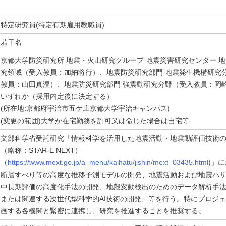
特定研究員(特定有期雇用教職員)
若干名
京都大学防災研究所 地震・火山研究グループ 地震災害研究センター 
究領域（受入教員：加納将行）、地震防災研究部門 地震発生機構研究
教員：山田真澄）、地震防災研究部門 強震動研究分野（受入教員：岡
いずれか（採用内定後に決定する）
(所在地:京都府宇治市五ケ庄京都大学宇治キャンパス)
(変更の範囲)大学が在宅勤務を許可又は命じた場合は自宅等
文部科学省受託研究「情報科学を活用した地震活動・地震動評価技術
（略称：STAR-E NEXT）
（
https://www.mext.go.jp/a_menu/kaihatu/jishin/mext_03435.html
)」
断層すべり等の高度な推移予測モデルの開発、地震活動および地震ハ
中長期評価の高度化手法の開発、地殻変動検出のためのデータ解析手
または関連する次世代型科学的AI技術の開発、等を行う。特にプロジ
画する各機関と緊密に連携し、研究を推進することを推奨する。