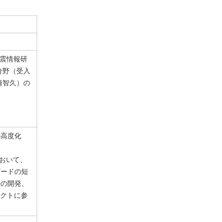
地震情報研
分野（受入
崎智久）の
の高度化
において、
ザードの短
法の開発、
ェクトに参