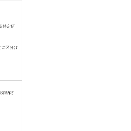
所特定研
どに区分け
授加納将