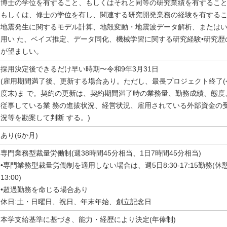
博士の学位を有すること、もしくはそれと同等の研究業績を有するこ
もしくは、修士の学位を有し、関連する研究開発業務の経験を有する
地震発生に関するモデル計算、地殻変動・地震波データ解析、または
用い た、ベイズ推定、データ同化、機械学習に関する研究経験•研究歴
が望ましい。
採用決定後できるだけ早い時期〜令和9年3月31日
(雇用期間満了後、更新する場合あり。ただし、最長プロジェクト終了(
度末)ま で。契約の更新は、契約期間満了時の業務量、勤務成績、態度
従事している業 務の進拔状況、経営状況、雇用されている外部資金の
況等を勘案して判断 する。)
あり(6か月)
専門業務型裁量労働制(週38時間45分相当、1日7時間45分相当)
•専門業務型裁量労働制を適用しない場合は、週5日8:30-17:15勤務(休憩1
13:00)
•超過勤務を命じる場合あり
休日:土・日曜日、祝日、年末年始、創立記念日
本学支給基準に基づき、能力・経歴により決定(年俸制)