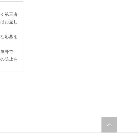
なく第三者
類はお返し
的な応募を
、屋外で
煙の防止を