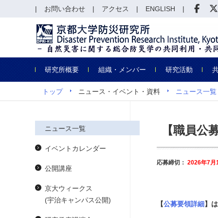
お問い合わせ
アクセス
ENGLISH
研究所概要
組織・メンバー
研究活動
トップ
ニュース・イベント・資料
ニュース一覧
【職員公
ニュース一覧
イベントカレンダー
応募締切：
2026年7
公開講座
京大ウィークス
(宇治キャンパス公開)
【
公募要領詳細
】は