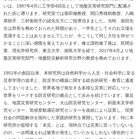
いは、1987年4月に工学部4回生として地盤災害研究部門に配属さ
れた折に遡ります。研究室では柴田徹教授、関口秀雄助教授、八嶋
厚助手、三村衛助手の諸先生方にご指導頂きました。当時、柴田先
生は所長を務めておられた時期があり、一学生としてそのお立場を
意識することはありませんでしたが、今こうして同じ大任を仰せつ
かることに深い感慨を覚えております。修士課程修了後は、民間企
業、理化学研究所、東北大学、徳島大学を経て、2017年4月より地
盤災害研究部門・地盤防災解析研究分野の教授を務めております。
1951年の創設以来、本研究所は自然科学から人文・社会科学に至る
災害学理の追求と、防災学の構築に関する総合的研究・教育に邁進
してまいりました。世界各地で発生する多様な災害に対応しつつ、
世界をリードする防災研究の拠点として歩みを続けています。最近
も、地震災害研究センター、火山防災研究センター、斜面未災学研
究センター、気候変動適応研究センターを改組により設置し、現実
社会の問題解決を指向した実践的研究を展開しております。特に本
研究所が提唱する「未災」とは、現時点では災害に至っていないも
のの、一歩間違えれば被害が発生していたかもしれない潜在的リス