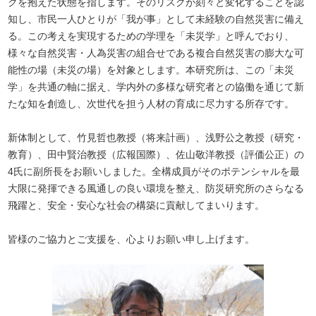
クを抱えた状態を指します。そのリスクが刻々と変化することを認
知し、市民一人ひとりが「我が事」として未経験の自然災害に備え
る。この考えを実現するための学理を「未災学」と呼んでおり、
様々な自然災害・人為災害の組合せである複合自然災害の膨大な可
能性の場（未災の場）を対象とします。本研究所は、この「未災
学」を共通の軸に据え、学内外の多様な研究者との協働を通じて新
たな知を創造し、次世代を担う人材の育成に尽力する所存です。
新体制として、竹見哲也教授（将来計画）、浅野公之教授（研究・
教育）、田中賢治教授（広報国際）、佐山敬洋教授（評価公正）の
4氏に副所長をお願いしました。全構成員がそのポテンシャルを最
大限に発揮できる風通しの良い環境を整え、防災研究所のさらなる
飛躍と、安全・安心な社会の構築に貢献してまいります。
皆様のご協力とご支援を、心よりお願い申し上げます。