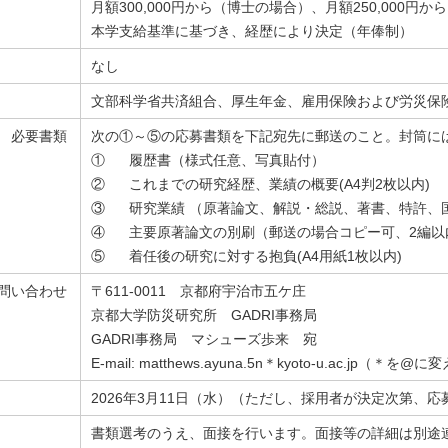
月額300,000円から（博士の場合）、月額250,000円
本学支給基準に基づき、経歴により決定（年俸制）
なし
文部科学省共済組合、厚生年金、雇用保険および労災保
 必要書類
次の①～⑤の応募書類を下記宛先に郵送のこと。封筒に
① 履歴書（様式任意、写真貼付）
② これまでの研究経歴、業績の概要(A4判2枚以内)
③ 研究業績 （原著論文、解説・総説、著書、特許、
④ 主要原著論文の別刷（郵送の場合コピー可、2編以
⑤ 着任後の研究に対する抱負(A4用紙1枚以内)
問い合わせ
〒611-0011 京都府宇治市五ケ庄
京都大学防災研究所 GADRI事務局
GADRI事務局 マシューズ歩来 宛
E-mail: matthews.ayuna.5n＊kyoto-u.ac.jp（＊
2026年3月11日（水）（ただし、採用者が決定次第、
書類選考のうえ、面接を行います。面接等の詳細は別途