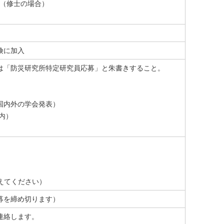
から（修士の場合）
険に加入
は「防災研究所特定研究員応募」と朱書きすること。
国内外の学会発表）
内）
を@に変えてください）
応募を締め切ります）
連絡します。