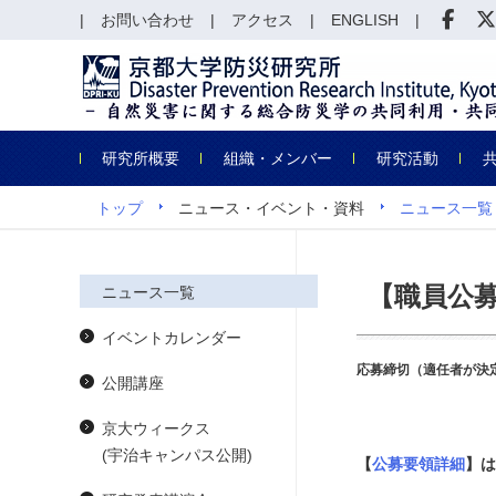
お問い合わせ
アクセス
ENGLISH
研究所概要
組織・メンバー
研究活動
トップ
ニュース・イベント・資料
ニュース一覧
【職員公
ニュース一覧
イベントカレンダー
応募締切（適任者が決
公開講座
京大ウィークス
(宇治キャンパス公開)
【
公募要領詳細
】は