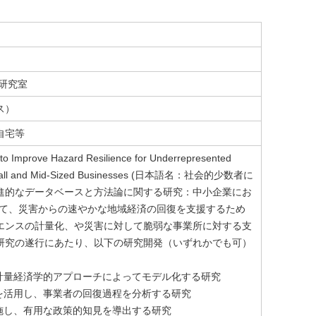
研究室
ス）
自宅等
rove Hazard Resilience for Underrepresented
in Small and Mid-Sized Businesses (日本語名：社会的少数者に
進的なデータベースと方法論に関する研究：中小企業にお
当て、災害からの速やかな地域経済の回復を支援するため
エンスの計量化、や災害に対して脆弱な事業所に対する支
研究の遂行にあたり、以下の研究開発（いずれかでも可）
計量経済学的アプローチによってモデル化する研究
を活用し、事業者の回復過程を分析する研究
施し、有用な政策的知見を導出する研究