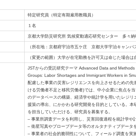
特定研究員（特定有期雇用教職員）
１名
京都大学防災研究所 気候変動適応研究センター 多々納
（所在地：京都府宇治市五ケ庄 京都大学宇治キャンパ
（変更の範囲）大学が在宅勤務を許可又は命じた場合は
JSTからの受託研究テーマ Advanced Data and Methods to Imp
Groups: Labor Shortages and Immigrant Workers 
配慮した事業の災害レジリエンスを向上させるための先
ける労働者不足と移民労働者)では、中小企業に焦点を
のデータベースの構築、経済学や統計学を用いたレジリ
援策の導出、にかかわる研究開発を目的としている。本
を担当していただける、研究員を募集する。
– 事業所調査データを利用し、災害回復過程を統計学や
– 衛星写真やプローブデータ等のオルタナティブデータ
– 事業者の社会的脆弱性について、フィールド調査を実