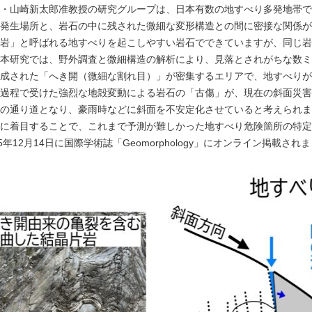
・山崎新太郎准教授の研究グループは、日本有数の地すべり多発地帯で
発生場所と、岩石の中に残された微細な変形構造との間に密接な関係が
岩」と呼ばれる地すべりを起こしやすい岩石でできていますが、同じ岩
本研究では、野外調査と微細構造の解析により、見落とされがちな数ミ
成された「へき開（微細な割れ目）」が密集するエリアで、地すべりが
過程で受けた強烈な地殻変動による岩石の「古傷」が、現在の斜面災害
の通り道となり、豪雨時などに斜面を不安定化させていると考えられま
に着目することで、これまで予測が難しかった地すべり危険箇所の特定
5年12月14日に国際学術誌「Geomorphology」にオンライン掲載され