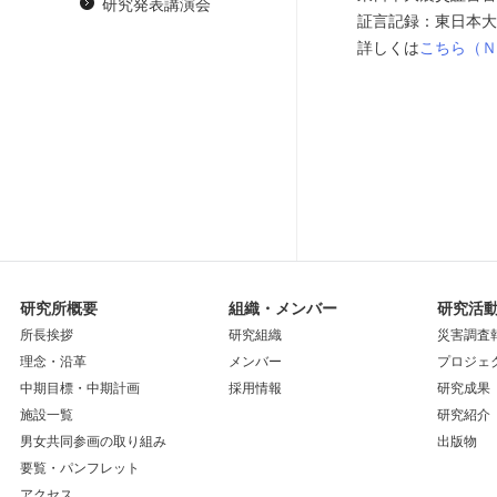
研究発表講演会
証言記録：東日本大
詳しくは
こちら（Ｎ
研究所概要
組織・メンバー
研究活
所長挨拶
研究組織
災害調査
理念・沿革
メンバー
プロジェ
中期目標・中期計画
採用情報
研究成果
施設一覧
研究紹介
男女共同参画の取り組み
出版物
要覧・パンフレット
アクセス