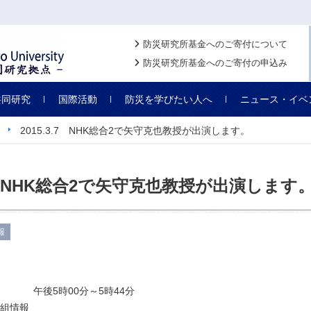
防災研究所基金へのご寄付について
防災研究所基金へのご寄付の申込み
共同研究
国際活動
防災を学びたい人へ
ニュース・イベ
2015.3.7 NHK総合2で矢守克也教授が出演します。
3.7 NHK総合2で矢守克也教授が出演します
報
土） 午後5時00分～5時44分
組情報