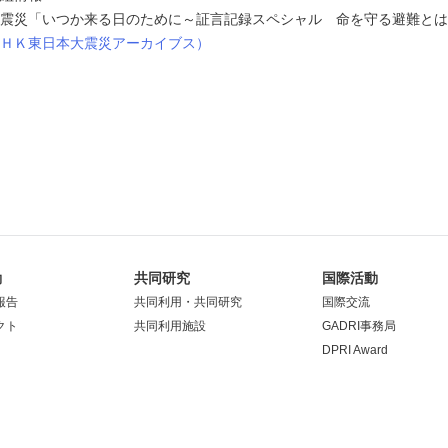
震災「いつか来る日のために～証言記録スペシャル 命を守る避難とは
ＨＫ東日本大震災アーカイブス）
動
共同研究
国際活動
報告
共同利用・共同研究
国際交流
クト
共同利用施設
GADRI事務局
DPRI Award