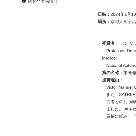
研究発表講演会
日時：
2024年1月10
場所：
京都大学宇治
受賞者：
Dr. V
Professor, Depar
México;
National Au
賞の名称：
第9回
授賞理由：
Victor Manu
また、SATRE
究者との共 同研
ました。 Ati
貢献に鑑み、「