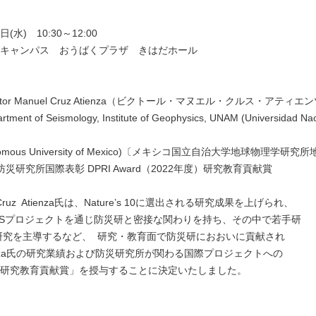
日(水) 10:30～12:00
キャンパス おうばくプラザ きはだホール
ictor Manuel Cruz Atienza（ビクトール・マヌエル・クルス・アティエ
tment of Seismology, Institute of Geophysics, UNAM (Universidad Na
tonomous University of Mexico)〔メキシコ国立自治大学地球物理学
防災研究所国際表彰 DPRI Award（2022年度）研究教育貢献賞
el Cruz Atienza氏は、Nature’s 10に選出される研究成果を上げられ、
PSプロジェクトを通じ防災研と密接な関わりを持ち、その中で若手研
究を主導するなど、 研究・教育面で防災研におおいに貢献され
enza氏の研究業績および防災研究所が関わる国際プロジェクトへの
研究教育貢献賞」を授与することに決定いたしました。