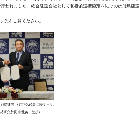
で行われました。総合建設会社として包括的連携協定を結ぶのは飛島建
ク先をご覧ください。
：飛島建設 乘京正弘代表取締役社長、
災研究所長 中北英一教授）