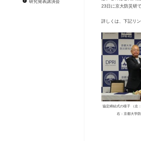
研究発表講演会
23日に京大防災研
詳しくは、下記リン
協定締結式の様子 （左
右：京都大学防