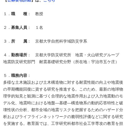
【
公募要領詳細
】は、
こちら
１．
職 種
： 教授
２．
募集人員
： １名
３．
所 属
： 京都大学自然科学域防災学系
４．
勤務場所
： 京都大学防災研究所 地震・火山研究グループ
地震防災研究部門 耐震基礎研究分野（所在地：宇治市五ケ庄）
５．
職務内容
：
多様な土木施設および土木構造物に対する耐震性能の向上や地震後
の早期機能回復に資する研究を推進する。このため、最新の地球物
理学的知見と観測に基づく合理的な地震作用および入力地震動のモ
デル化、地震時における地盤―基礎―構造物系の動的応答特性と破
壊性状の分析、都市全域の地震リスクを把握するためのハザード分
析およびライフラインネットワークの脆弱性評価などに関する研究
を実施する。教育面では、工学研究科都市社会工学専攻の教育を担