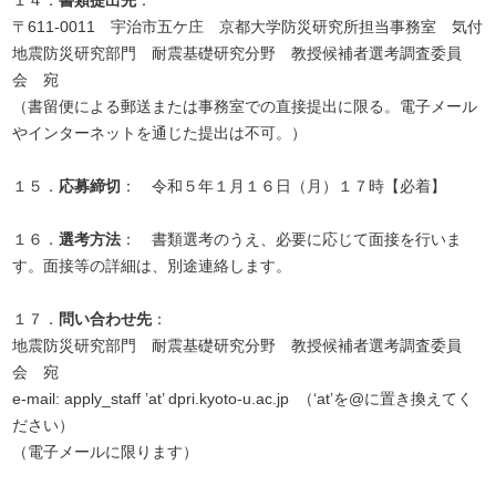
１４．
書類提出先
：
〒611-0011 宇治市五ケ庄 京都大学防災研究所担当事務室 気付
地震防災研究部門 耐震基礎研究分野 教授候補者選考調査委員
会 宛
（書留便による郵送または事務室での直接提出に限る。電子メール
やインターネットを通じた提出は不可。）
１５．
応募締切
： 令和５年１月１６日（月）１７時【必着】
１６．
選考方法
： 書類選考のうえ、必要に応じて面接を行いま
す。面接等の詳細は、別途連絡します。
１７．
問い合わせ先
：
地震防災研究部門 耐震基礎研究分野 教授候補者選考調査委員
会 宛
e-mail: apply_staff ’at’ dpri.kyoto-u.ac.jp （‘at’を@に置き換えてく
ださい）
（電子メールに限ります）