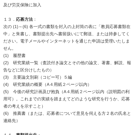
及び労災保険に加入
１３．
応募方法
：
次の (1)～(6) 各一式の書類を封入の上封筒の表に「教員応募書類在
中」と朱書し、書類提出先へ書留扱いにて郵送、または持参してく
ださい。電子メールやインターネットを通じた申請は受理いたしま
せん。
(1) 履歴書
(2) 研究業績一覧（査読付き論文とその他の論文、著書、解説、報
告などに区分けしたもの）
(3) 主要論文別刷（コピー可）５編
(4) 研究業績の概要（A４用紙２ページ以内）
(5) 今後の研究計画及び抱負（A４用紙２ページ以内（説明図の利
用可）。これまでの実績を踏まえてどのような研究を行うか、応募
者の考えを示すこと）
(6) 推薦書（または、応募者について意見を伺える方２名の氏名と
連絡先）