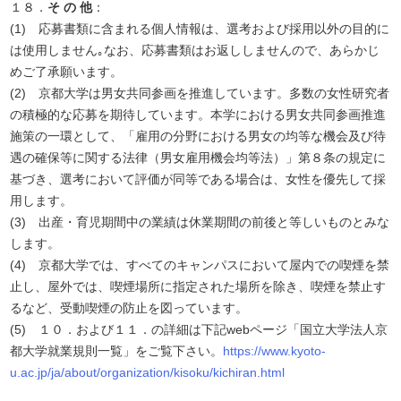
１８．
そ の 他
：
(1) 応募書類に含まれる個人情報は、選考および採用以外の目的に
は使用しません｡なお、応募書類はお返ししませんので、あらかじ
めご了承願います。
(2) 京都大学は男女共同参画を推進しています。多数の女性研究者
の積極的な応募を期待しています。本学における男女共同参画推進
施策の一環として、「雇用の分野における男女の均等な機会及び待
遇の確保等に関する法律（男女雇用機会均等法）」第８条の規定に
基づき、選考において評価が同等である場合は、女性を優先して採
用します。
(3) 出産・育児期間中の業績は休業期間の前後と等しいものとみな
します。
(4) 京都大学では、すべてのキャンパスにおいて屋内での喫煙を禁
止し、屋外では、喫煙場所に指定された場所を除き、喫煙を禁止す
るなど、受動喫煙の防止を図っています。
(5) １０．および１１．の詳細は下記webページ「国立大学法人京
都大学就業規則一覧」をご覧下さい。
https://www.kyoto-
u.ac.jp/ja/about/organization/kisoku/kichiran.html