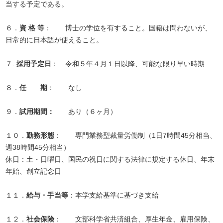
当する予定である。
６．
資 格 等
： 博士の学位を有すること。国籍は問わないが、
日常的に日本語が使えること。
７.
採用予定日
： 令和５年４月１日以降、可能な限り早い時期
８．
任 期
： なし
９．
試用期間：
あり（６ヶ月）
１０．
勤務形態
： 専門業務型裁量労働制（1日7時間45分相当、
週38時間45分相当）
休日：土・日曜日、国民の祝日に関する法律に規定する休日、年末
年始、創立記念日
１１．
給与・手当等
：本学支給基準に基づき支給
１２．
社会保険
： 文部科学省共済組合、厚生年金、雇用保険、