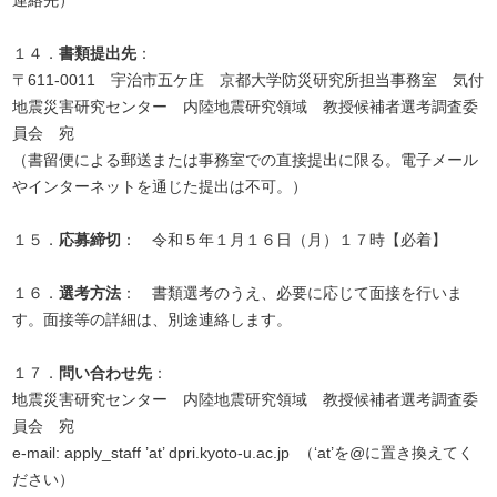
連絡先）
１４．
書類提出先
：
〒611-0011 宇治市五ケ庄 京都大学防災研究所担当事務室 気付
地震災害研究センター 内陸地震研究領域 教授候補者選考調査委
員会 宛
（書留便による郵送または事務室での直接提出に限る。電子メール
やインターネットを通じた提出は不可。）
１５．
応募締切
： 令和５年１月１６日（月）１７時【必着】
１６．
選考方法
： 書類選考のうえ、必要に応じて面接を行いま
す。面接等の詳細は、別途連絡します。
１７．
問い合わせ先
：
地震災害研究センター 内陸地震研究領域 教授候補者選考調査委
員会 宛
e-mail: apply_staff ’at’ dpri.kyoto-u.ac.jp （‘at’を@に置き換えてく
ださい）