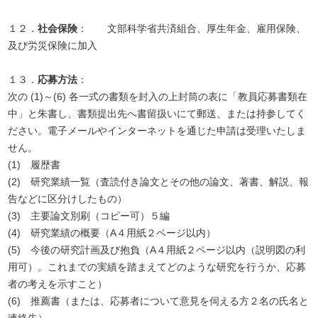
１２．
社会保険
： 文部科学省共済組合、厚生年金、雇用保険、
及び労災保険に加入
１３．
応募方法
：
次の (1)～(6) 各一式の書類を封入の上封筒の表に「教員応募書類在
中」と朱書し、書類提出先へ書留扱いにて郵送、または持参してく
ださい。電子メールやインターネットを通じた申請は受理いたしま
せん。
(1) 履歴書
(2) 研究業績一覧（査読付き論文とその他の論文、著書、解説、報
告などに区分けしたもの）
(3) 主要論文別刷（コピー可）５編
(4) 研究業績の概要（A４用紙２ページ以内）
(5) 今後の研究計画及び抱負（A４用紙２ページ以内（説明図の利
用可）。これまでの実績を踏まえてどのような研究を行うか、応募
者の考えを示すこと）
(6) 推薦書（または、応募者について意見を伺える方２名の氏名と