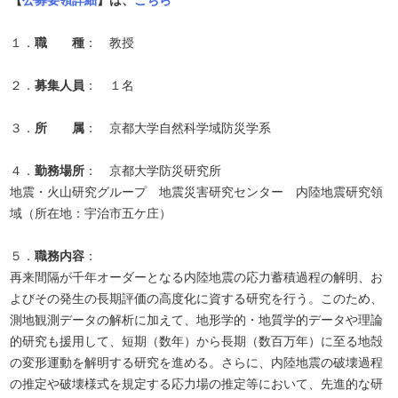
【
公募要領詳細
】は、
こちら
１．
職 種
： 教授
２．
募集人員
： １名
３．
所 属
： 京都大学自然科学域防災学系
４．
勤務場所
： 京都大学防災研究所
地震・火山研究グループ 地震災害研究センター 内陸地震研究領
域（所在地：宇治市五ケ庄）
５．
職務内容
：
再来間隔が千年オーダーとなる内陸地震の応力蓄積過程の解明、お
よびその発生の長期評価の高度化に資する研究を行う。このため、
測地観測データの解析に加えて、地形学的・地質学的データや理論
的研究も援用して、短期（数年）から長期（数百万年）に至る地殻
の変形運動を解明する研究を進める。さらに、内陸地震の破壊過程
の推定や破壊様式を規定する応力場の推定等において、先進的な研