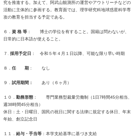
究を推進する。加えて、阿武山観測所の運営やアウトリーチなどの
活動に主体的に参画する。教育面では、理学研究科地球惑星科学専
攻の教育を担当する予定である。
６．
資 格 等
： 博士の学位を有すること。国籍は問わないが、
日常的に日本語が使えること。
７.
採用予定日
： 令和５年４月１日以降、可能な限り早い時期
８．
任 期
： なし
９．
試用期間：
あり（６ヶ月）
１０．
勤務形態
： 専門業務型裁量労働制（1日7時間45分相当、
週38時間45分相当）
休日：土・日曜日、国民の祝日に関する法律に規定する休日、年末
年始、創立記念日
１１．
給与・手当等
：本学支給基準に基づき支給