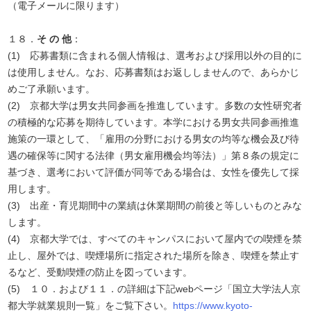
（電子メールに限ります）
１８．
そ の 他
：
(1) 応募書類に含まれる個人情報は、選考および採用以外の目的に
は使用しません。なお、応募書類はお返ししませんので、あらかじ
めご了承願います。
(2) 京都大学は男女共同参画を推進しています。多数の女性研究者
の積極的な応募を期待しています。本学における男女共同参画推進
施策の一環として、「雇用の分野における男女の均等な機会及び待
遇の確保等に関する法律（男女雇用機会均等法）」第８条の規定に
基づき、選考において評価が同等である場合は、女性を優先して採
用します。
(3) 出産・育児期間中の業績は休業期間の前後と等しいものとみな
します。
(4) 京都大学では、すべてのキャンパスにおいて屋内での喫煙を禁
止し、屋外では、喫煙場所に指定された場所を除き、喫煙を禁止す
るなど、受動喫煙の防止を図っています。
(5) １０．および１１．の詳細は下記webページ「国立大学法人京
都大学就業規則一覧」をご覧下さい。
https://www.kyoto-