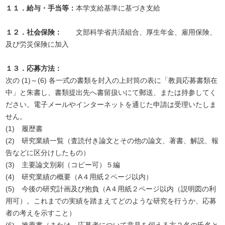
１１．給与・手当等：
本学支給基準に基づき支給
１２．社会保険：
文部科学省共済組合、厚生年金、雇用保険、
及び労災保険に加入
１３．応募方法：
次の (1)～(6) 各一式の書類を封入の上封筒の表に「教員応募書類在
中」と朱書し、書類提出先へ書留扱いにて郵送、または持参してく
ださい。電子メールやインターネットを通じた申請は受理いたしま
せん。
(1) 履歴書
(2) 研究業績一覧（査読付き論文とその他の論文、著書、解説、報
告などに区分けしたもの）
(3) 主要論文別刷（コピー可）５編
(4) 研究業績の概要（A４用紙２ページ以内）
(5) 今後の研究計画及び抱負（A４用紙２ページ以内（説明図の利
用可）。これまでの実績を踏まえてどのような研究を行うか、応募
者の考えを示すこと）