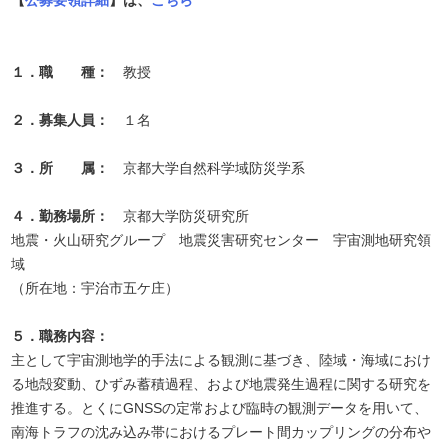
【
公募要領詳細
】は、
こちら
１．職 種：
教授
２．募集人員：
１名
３．所 属：
京都大学自然科学域防災学系
４．勤務場所：
京都大学防災研究所
地震・火山研究グループ 地震災害研究センター 宇宙測地研究領
域
（所在地：宇治市五ケ庄）
５．職務内容：
主として宇宙測地学的手法による観測に基づき、陸域・海域におけ
る地殻変動、ひずみ蓄積過程、および地震発生過程に関する研究を
推進する。とくにGNSSの定常および臨時の観測データを用いて、
南海トラフの沈み込み帯におけるプレート間カップリングの分布や