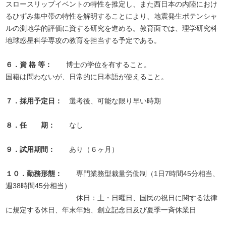
スロースリップイベントの特性を推定し、また西日本の内陸におけ
るひずみ集中帯の特性を解明することにより、地震発生ポテンシャ
ルの測地学的評価に資する研究を進める。教育面では、理学研究科
地球惑星科学専攻の教育を担当する予定である。
６．資 格 等：
博士の学位を有すること。
国籍は問わないが、日常的に日本語が使えること。
７．採用予定日：
選考後、可能な限り早い時期
８．任 期：
なし
９．試用期間：
あり（６ヶ月）
１０．勤務形態：
専門業務型裁量労働制（1日7時間45分相当、
週38時間45分相当）
休日：土・日曜日、国民の祝日に関する法律
に規定する休日、年末年始、創立記念日及び夏季一斉休業日