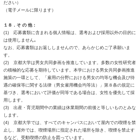
ださい）
（電子メールに限ります）
１８．そ の 他：
(1) 応募書類に含まれる個人情報は、選考および採用以外の目的に
は使用しません｡
なお、応募書類はお返ししませんので、あらかじめご了承願いま
す。
(2) 京都大学は男女共同参画を推進しています。多数の女性研究者
の積極的な応募を期待しています。本学における男女共同参画推進
施策の一環として、「雇用の分野における男女の均等な機会及び待
遇の確保等に関する法律（男女雇用機会均等法）」第８条の規定に
基づき、選考において評価が同等である場合は、女性を優先して採
用します。
(3) 出産・育児期間中の業績は休業期間の前後と等しいものとみな
します。
(4) 京都大学では、すべてのキャンパスにおいて屋内での喫煙を禁
止し、屋外では、喫煙場所に指定された場所を除き、喫煙を禁止す
るなど、受動喫煙の防止を図っています。