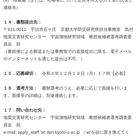
(6) 推薦書（または、応募者について意見を伺える方２名の氏名と
連絡先）
１４．書類提出先：
〒611-0011 宇治市五ケ庄 京都大学防災研究所担当事務室 気付
地震災害研究センター 宇宙測地研究領域 教授候補者選考調査委
員会 宛
（書留便による郵送または事務室での直接提出に限る。電子メール
やインターネットを通じた提出は不可。）
１５．応募締切：
令和４年１２月１９日（月）１７時【必着】
１６．選考方法：
書類選考のうえ、必要に応じて面接を行いま
す。面接等の詳細は、別途連絡します。
１７．問い合わせ先：
地震災害研究センター 宇宙測地研究領域 教授候補者選考調査委
員会 宛
e-mail: apply_staff ’at’ dpri.kyoto-u.ac.jp （‘at’を@に置き換えてく