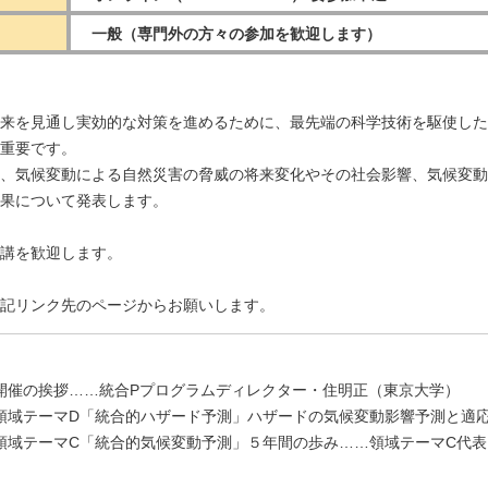
一般（専門外の方々の参加を歓迎します）
来を見通し実効的な対策を進めるために、最先端の科学技術を駆使した
重要です。
、気候変動による自然災害の脅威の将来変化やその社会影響、気候変動
果について発表します。
講を歓迎します。
記リンク先のページからお願いします。
:10）開催の挨拶……統合Pプログラムディレクター・住明正（東京大学）
3:40）領域テーマD「統合的ハザード予測」ハザードの気候変動影響予測
4:00）領域テーマC「統合的気候変動予測」５年間の歩み……領域テーマC