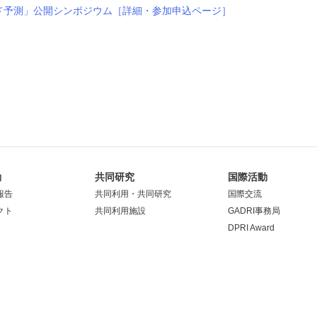
ド予測」公開シンポジウム［詳細・参加申込ページ］
動
共同研究
国際活動
報告
共同利用・共同研究
国際交流
クト
共同利用施設
GADRI事務局
DPRI Award