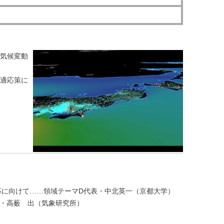
気候変動
適応策に
と適応に向けて……領域テーマD代表・中北英一（京都大学）
代表・高薮 出（気象研究所）