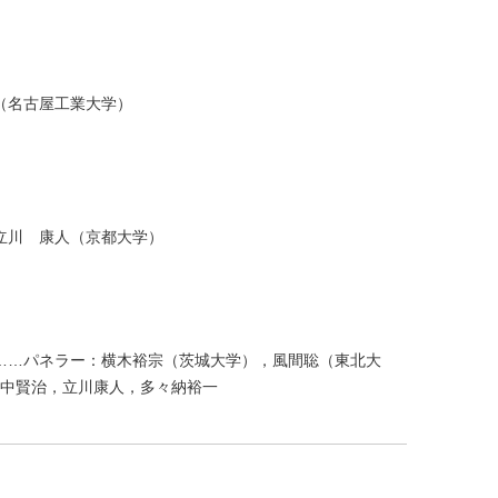
一（名古屋工業大学）
…立川 康人（京都大学）
ク」……パネラー：横木裕宗（茨城大学），風間聡（東北大
中賢治，立川康人，多々納裕一