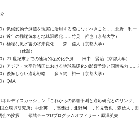
介
-14:20）気候変動予測値を現実に活用する際になすべきこと……北野 利
-14:40）近年の極端気象と地球温暖化……竹見 哲也（京都大学）
15:00）極端な風水害の将来変化……森 信人（京都大学）
休憩）
15:30）21 世紀末までの連続的な変化予測……田中 賢治（京都大学）
-15:50）アジア・太平洋諸国における地球温暖化の影響予測と国際協力…
16:10）後悔しない適応戦略……多々納 裕一（京都大学）
30）Q&A
7:20）パネルディスカッション「これからの影響予測と適応研究とのリン
国立環境研究所）中北英一，高薮出，北野利一，竹見哲也，森信人，田
:30）閉会の挨拶……領域テーマDプログラムオフィサー・原澤英夫