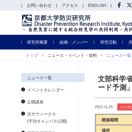
お問い合わせ
アクセス
ENGLISH
研究所概要
組織・メンバー
研究活動
トップ
ニュース・イベント・資料
ニュース一覧
文部科学
ニュース一覧
ード予測
イベントカレンダー
公開講座
2021.11.25
シンポ
京大ウィークス
開催期間
(宇治キャンパス公開)
場所