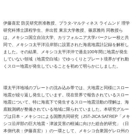
伊藤喜宏 防災研究所准教授、プラタ-マルティネス ライムンド 理学
研究科博士課程学生、井出哲 東京大学教授、篠原雅尚 同教授ら
は、メキシコ国立自治大学、カリフォルニア大学バークレー校と共
同で、メキシコ太平洋沿岸部に設置された海底地震計記録を解析し
ました。その結果、メキシコ太平洋沖で過去100年間に地震が発生
していない領域（地震空白域）でゆっくりとプレート境界がずれ動
くスロー地震が発生していることを初めて明らかにしました。
環太平洋地域のプレートの沈み込み帯では、大地震と同様にスロー
地震が繰り返し発生しています。現在世界で報告されているスロー
地震について、特に海底下で発生するスロー地震活動の理解は、海
底観測網が整備されている地域に限られていました。本研究グルー
プは日本・メキシコによる国際共同研究（JST-JICA SATREP「メキ
シコ沿岸部の巨大地震・津波災害の軽減に向けた総合的研究」（日
本側代表：伊藤喜宏））の一環として、メキシコ合衆国ゲレロ州の