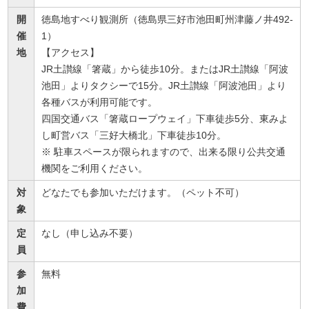
開
徳島地すべり観測所（徳島県三好市池田町州津藤ノ井492-
催
1）
地
【アクセス】
JR土讃線「箸蔵」から徒歩10分。またはJR土讃線「阿波
池田」よりタクシーで15分。JR土讃線「阿波池田」より
各種バスが利用可能です。
四国交通バス「箸蔵ロープウェイ」下車徒歩5分、東みよ
し町営バス「三好大橋北」下車徒歩10分。
※ 駐車スペースが限られますので、出来る限り公共交通
機関をご利用ください。
対
どなたでも参加いただけます。（ペット不可）
象
定
なし（申し込み不要）
員
参
無料
加
費