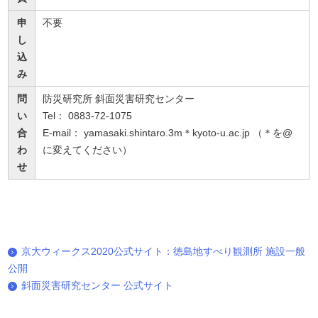
申
不要
し
込
み
問
防災研究所 斜面災害研究センター
い
Tel： 0883-72-1075
合
E-mail： yamasaki.shintaro.3m＊kyoto-u.ac.jp （＊を@
わ
に変えてください）
せ
京大ウィークス2020公式サイト：徳島地すべり観測所 施設一般
公開
斜面災害研究センター 公式サイト