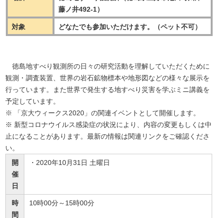
藤ノ井492-1）
対象
どなたでも参加いただけます。（ペット不可）
徳島地すべり観測所の日々の研究活動を理解していただくために
観測・調査装置、世界の岩石鉱物標本や地形図などの様々な展示を
行っています。また世界で発生する地すべり災害を学ぶミニ講義を
予定しています。
※ 「京大ウィークス2020」の関連イベントとして開催します。
※ 新型コロナウイルス感染症の状況により、内容の変更もしくは中
止になることがあります。最新の情報は関連リンクをご確認くださ
い。
開
2020年10月31日 土曜日
催
日
時
10時00分～15時00分
間