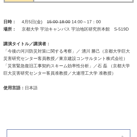
日時：
4月5日(金)
15:00-18:00
14:00～17：00
場所：
京都大学 宇治キャンパス 宇治地区研究所本館 S-519D
講演タイトル／講演者：
「今後の河川防災対策に関する考察」／ 湧川 勝己（京都大学巨大
災害研究センター客員教授／東京建設コンサルタント株式会社）
「災害緊急復旧工事契約スキーム効率性分析」／石 磊 （京都大学
巨大災害研究センター客員准教授／大連理工大学 准教授）
使用言語：
日本語