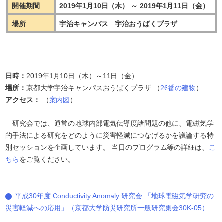
開催期間
2019年1月10日（木） ～ 2019年1月11日（金）
場所
宇治キャンパス 宇治おうばくプラザ
日時：
2019年1月10日（木）～11日（金）
場所：
京都大学宇治キャンパスおうばくプラザ （
26番の建物
）
アクセス：
（
案内図
）
研究会では、通常の地球内部電気伝導度諸問題の他に、電磁気学
的手法による研究をどのように災害軽減につなげるかを議論する特
別セッションを企画しています。 当日のプログラム等の詳細は、
こ
ちら
をご覧ください。
平成30年度 Conductivity Anomaly 研究会 「地球電磁気学研究の
災害軽減への応用」（京都大学防災研究所一般研究集会30K-05）