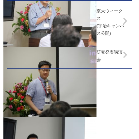
京大ウィーク
ス
(宇治キャンパ
ス公開)
研究発表講演
会