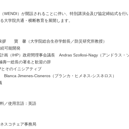
（WENDI）が開設されることに伴い、特別講演会及び協定締結式を行
する大学院共通・横断教育を展開します。
0 開会挨拶 寶 馨（大学院総合生存学館長／防災研究所教授）
水と持続可能開発
（IHP）政府間理事会議長 Andras Szollosi-Nagy（アンドラス
30 山極壽一総長の署名と歓迎の辞
0 IHPとそのイニシアティブ
lanca Jimenes-Cisneros（ブランカ・ヒメネス-シスネロス）
議
料／使用言語：英語
ネスコチェア事務局