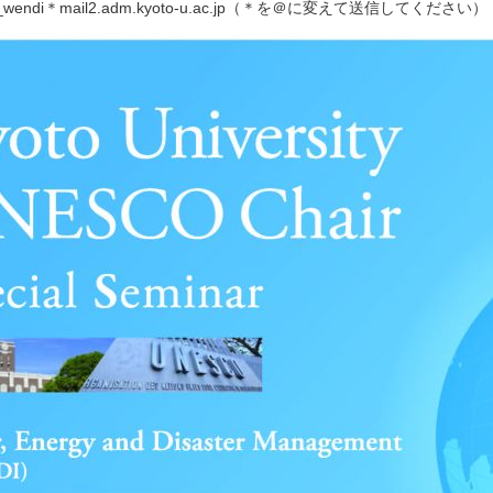
riat_wendi＊mail2.adm.kyoto-u.ac.jp（＊を＠に変えて送信してください）