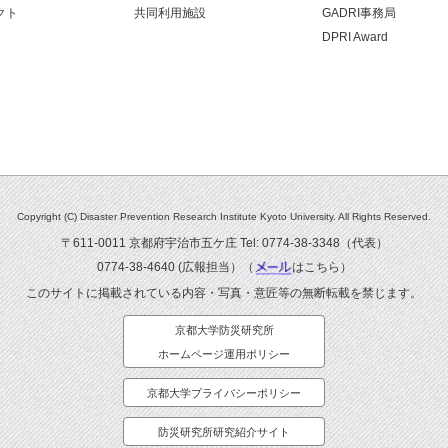
クト
共同利用施設
GADRI事務局
DPRI Award
Copyright (C) Disaster Prevention Research Institute Kyoto University. All Rights Reserved.
〒611-0011 京都府宇治市五ケ庄 Tel: 0774-38-3348（代表）
0774-38-4640 (広報担当）（
はこちら
）
このサイトに掲載されている内容・写真・意匠等の無断転載を禁じます。
京都大学防災研究所
ホームページ運用ポリシー
京都大学プライバシーポリシー
防災研究所研究紹介サイト