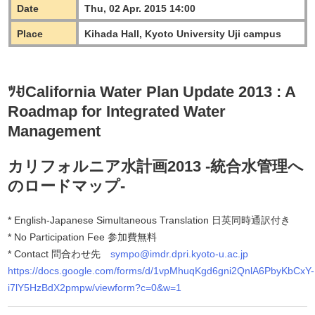
Date
Thu, 02 Apr. 2015 14:00
Place
Kihada Hall, Kyoto University Uji campus
ﾂꀀ
California Water Plan Update 2013 : A
Roadmap for Integrated Water
Management
カリフォルニア水計画2013 -統合水管理へ
のロードマップ-
* English-Japanese Simultaneous Translation 日英同時通訳付き
* No Participation Fee 参加費無料
* Contact 問合わせ先
sympo@imdr.dpri.kyoto-u.ac.jp
https://docs.google.com/forms/d/1vpMhuqKgd6gni2QnlA6PbyKbCxY-
i7lY5HzBdX2pmpw/viewform?c=0&w=1