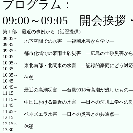
プログラム：
09:00～09:05 開
第Ⅰ部 最近の事例から（話題提供）
09:05～
地下空間での水害 ―福岡水害から学ぶ―
09:35
09:35～
都市化域での豪雨土砂災害 ―広島の土砂災害から
10:05
10:05～
東北南部・北関東の水害 ―記録的豪雨にどう対応
10:35
10:35～
休憩
10:45
10:45～
最近の高潮災害 ―台風9918号高潮が残したもの
11:15
11:15～
中国における最近の水害 ―日本の河川工学への刺
11:45
11:45～
ベネズエラ水害 ―日本の災害との共通点―
12:15
12:15～
休憩
13:30