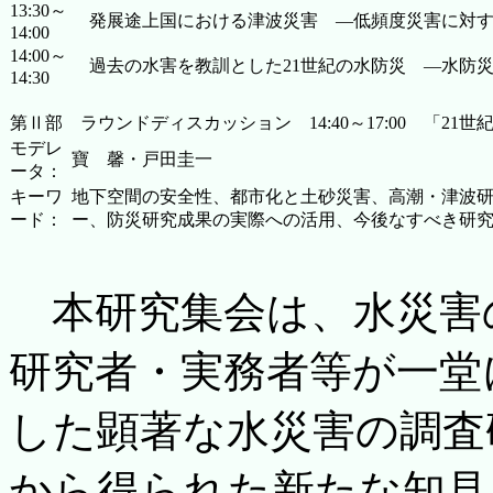
13:30～
発展途上国における津波災害 ―低頻度災害に対す
14:00
14:00～
過去の水害を教訓とした21世紀の水防災 ―水防
14:30
第Ⅱ部 ラウンドディスカッション 14:40～17:00 「21
モデレ
寶 馨・戸田圭一
ータ：
キーワ
地下空間の安全性、都市化と土砂災害、高潮・津波
ード：
ー、防災研究成果の実際への活用、今後なすべき研
本研究集会は、水災害
研究者・実務者等が一堂
した顕著な水災害の調査
から得られた新たな知見