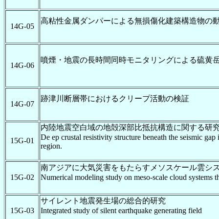
高粘性金属ダンパーによる無損傷化建築構造物の
14G-05
噴煙・地震の長時間同時モニタリングによる硫黄
14G-06
跡津川断層帯におけるクリープ活動の検証
14G-07
内陸地震空白域の地殻深部比抵抗構造に関する研
De ep crustal resistivity structure beneath the seismic gap
15G-01
region.
南アジアに大気災害をもたらすメソスケール雲シ
15G-02
Numerical modeling study on meso-scale cloud systems th
サイレント地震発生場の総合的研究
15G-03
Integrated study of silent earthquake generating field