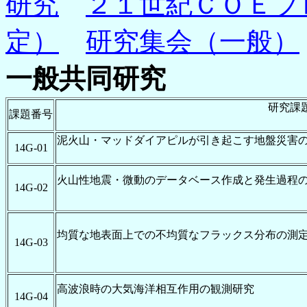
研究
２１世紀ＣＯＥプ
定）
研究集会（一般）
一般共同研究
研究課
課題番号
泥火山・マッドダイアピルが引き起こす地盤災害
14G-01
火山性地震・微動のデータベース作成と発生過程
14G-02
均質な地表面上での不均質なフラックス分布の測
14G-03
高波浪時の大気海洋相互作用の観測研究
14G-04