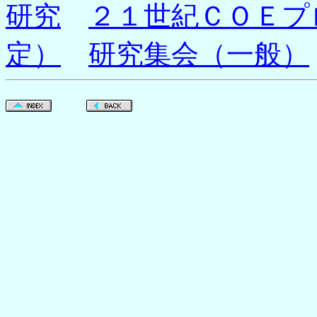
研究
２１世紀ＣＯＥプ
定）
研究集会（一般）