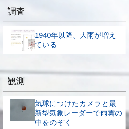
調査
1940年以降、大雨が増え
ている
観測
気球につけたカメラと最
新型気象レーダーで雨雲の
中をのぞく