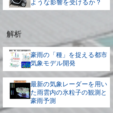
ような影響を受けるか？
解析
豪雨の「種」を捉える都市
気象モデル開発
最新の気象レーダーを用い
た雨雲内の氷粒子の観測と
豪雨予測