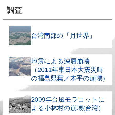
調査
台湾南部の「月世界」
地震による深層崩壊
（2011年東日本大震災時
の福島県葉ノ木平の崩壊）
2009年台風モラコットに
よる小林村の崩壊(台湾）