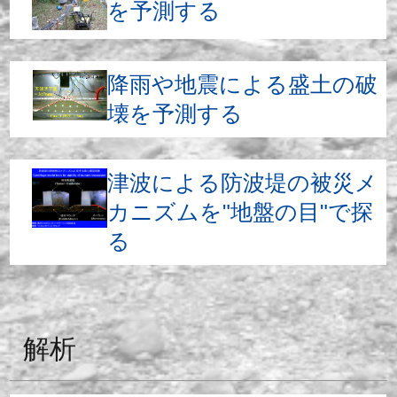
を予測する
降雨や地震による盛土の破
壊を予測する
津波による防波堤の被災メ
カニズムを"地盤の目"で探
る
解析