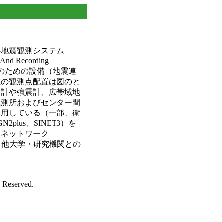
小地震観測システム
And Recording
用のための設備（地震連
在の観測点配置は図のと
震計や強震計、広帯域地
観測所およびセンター間
利用している（一部、衛
plus、SINET3）を
通ネットワーク
し、他大学・研究機関との
s Reserved.