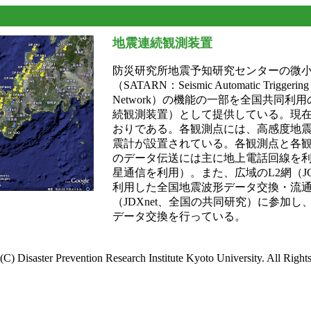
地震連続観測装置
防災研究所地震予知研究センターの微
（SATARN：Seismic Automatic Triggering 
Network）の機能の一部を全国共同利
続観測装置）として提供している。現
おりである。各観測点には、高感度地
震計が設置されている。各観測点と各
のデータ伝送には主に地上電話回線を
星通信を利用）。また、広域のL2網（JGN2
利用した全国地震波形データ交換・流
（JDXnet、全国の共同研究）に参加
データ交換を行っている。
(C) Disaster Prevention Research Institute Kyoto University. All Right